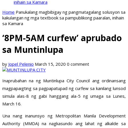
inihain sa Kamara
Home
Panukalang magbibigay ng pangmatagalang solusyon sa
kakulangan ng mga textbook sa pampublikong paaralan, inihain
sa Kamara
‘8PM-5AM curfew’ aprubado
sa Muntinlupa
by
Jopel Pelenio
March 15, 2020
0 comment
Inaprubahan na ng Muntinlupa City Council ang ordinansang
magpapaigting sa pagpapatupad ng curfew sa kanilang lunsod
simula alas-8 ng gabi hanggang ala-5 ng umaga sa Lunes,
March 16.
Una nang inanunsyo ng Metropolitan Manila Development
Authority (MMDA) na nagkasundo ang lahat ng alkalde sa