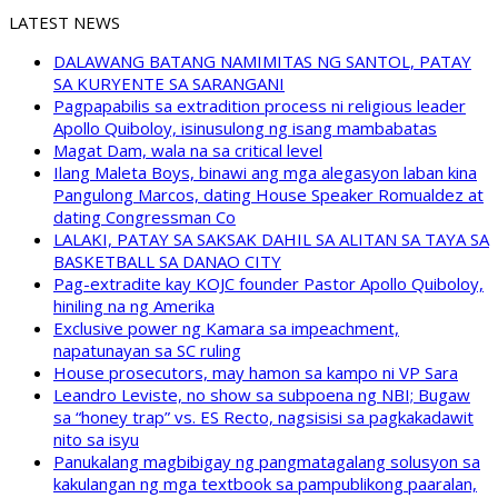
LATEST NEWS
DALAWANG BATANG NAMIMITAS NG SANTOL, PATAY
SA KURYENTE SA SARANGANI
Pagpapabilis sa extradition process ni religious leader
Apollo Quiboloy, isinusulong ng isang mambabatas
Magat Dam, wala na sa critical level
Ilang Maleta Boys, binawi ang mga alegasyon laban kina
Pangulong Marcos, dating House Speaker Romualdez at
dating Congressman Co
LALAKI, PATAY SA SAKSAK DAHIL SA ALITAN SA TAYA SA
BASKETBALL SA DANAO CITY
Pag-extradite kay KOJC founder Pastor Apollo Quiboloy,
hiniling na ng Amerika
Exclusive power ng Kamara sa impeachment,
napatunayan sa SC ruling
House prosecutors, may hamon sa kampo ni VP Sara
Leandro Leviste, no show sa subpoena ng NBI; Bugaw
sa “honey trap” vs. ES Recto, nagsisisi sa pagkakadawit
nito sa isyu
Panukalang magbibigay ng pangmatagalang solusyon sa
kakulangan ng mga textbook sa pampublikong paaralan,