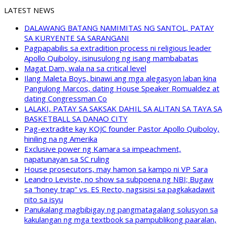
LATEST NEWS
DALAWANG BATANG NAMIMITAS NG SANTOL, PATAY
SA KURYENTE SA SARANGANI
Pagpapabilis sa extradition process ni religious leader
Apollo Quiboloy, isinusulong ng isang mambabatas
Magat Dam, wala na sa critical level
Ilang Maleta Boys, binawi ang mga alegasyon laban kina
Pangulong Marcos, dating House Speaker Romualdez at
dating Congressman Co
LALAKI, PATAY SA SAKSAK DAHIL SA ALITAN SA TAYA SA
BASKETBALL SA DANAO CITY
Pag-extradite kay KOJC founder Pastor Apollo Quiboloy,
hiniling na ng Amerika
Exclusive power ng Kamara sa impeachment,
napatunayan sa SC ruling
House prosecutors, may hamon sa kampo ni VP Sara
Leandro Leviste, no show sa subpoena ng NBI; Bugaw
sa “honey trap” vs. ES Recto, nagsisisi sa pagkakadawit
nito sa isyu
Panukalang magbibigay ng pangmatagalang solusyon sa
kakulangan ng mga textbook sa pampublikong paaralan,