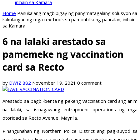
inihain sa Kamara
Home
Panukalang magbibigay ng pangmatagalang solusyon sa
kakulangan ng mga textbook sa pampublikong paaralan, inihain
sa Kamara
6 na lalaki arestado sa
pamemeke ng vaccination
card sa Recto
by
DWIZ 882
November 19, 2021
0 comment
Arestado sa pagbi-benta ng pekeng vaccination card ang anim
na lalaki, sa isinagawang entrapment operations ng mga
otoridad sa Recto Avenue, Maynila.
Pinangunahan ng Northern Police District ang pag-suyod sa
nasabing lugar kung saan nakuha ang mga pinekeng vaccination