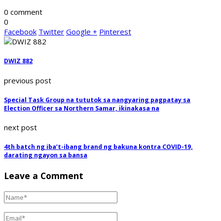
0 comment
0
Facebook
Twitter
Google +
Pinterest
DWIZ 882
previous post
Special Task Group na tututok sa nangyaring pagpatay sa
Election Officer sa Northern Samar, ikinakasa na
next post
4th batch ng iba’t-ibang brand ng bakuna kontra COVID-19,
darating ngayon sa bansa
Leave a Comment