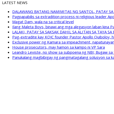
LATEST NEWS
DALAWANG BATANG NAMIMITAS NG SANTOL, PATAY SA
Pagpapabilis sa extradition process ni religious leader A
Magat Dam, wala na sa critical level
Ilang Maleta Boys, binawi ang mga alegasyon laban kina
LALAKI, PATAY SA SAKSAK DAHIL SA ALITAN SA TAYA S
Pag-extradite kay KOJC founder Pastor Apollo Quiboloy, hi
Exclusive power ng Kamara sa impeachment, napatunayan 
House prosecutors, may hamon sa kampo ni VP Sara
Leandro Leviste, no show sa subpoena ng NBI; Bugaw sa “h
Panukalang magbibigay ng pangmatagalang solusyon sa ka