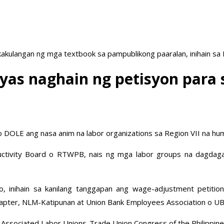
akulangan ng mga textbook sa pampublikong paaralan, inihain sa
sayas naghain ng petisyon para
OLE ang nasa anim na labor organizations sa Region VII na humi
ductivity Board o RTWPB, nais ng mga labor groups na dagda
ao, inihain sa kanilang tanggapan ang wage-adjustment petiti
hapter, NLM-Katipunan at Union Bank Employees Association o UB
 Associated Labor Unions-Trade Union Congress of the Philippin