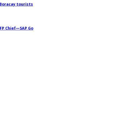
 Boracay tourists
AFP Chief—SAP Go