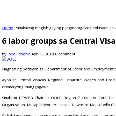
Home
Panukalang magbibigay ng pangmatagalang solusyon sa k
6 labor groups sa Central Vi
by
Jopel Pelenio
April 8, 2018
0 comment
Naghain ng petisyon sa Department of Labor and Employment o D
Ayon sa Central Visayas Regional Tripartite Wages and Pro
ordinaryong manggagawa.
Sinabi ni RTWPB Chair at DOLE Region 7 Director Cyril Tic
Organization, Metaphil Workers Union, Nuwhrain-Montebello C
Sa kabilang banda, nagsumite naman ng hiwalay na petisyon ang