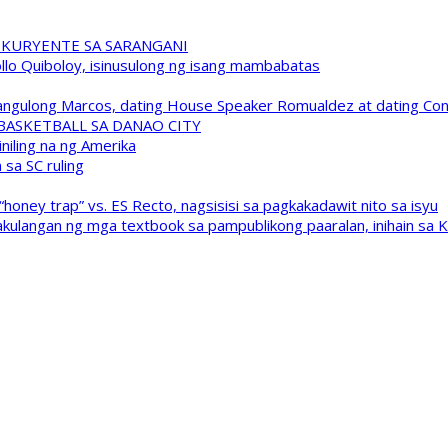
 KURYENTE SA SARANGANI
pollo Quiboloy, isinusulong ng isang mambabatas
 Pangulong Marcos, dating House Speaker Romualdez at dating C
A BASKETBALL SA DANAO CITY
niling na ng Amerika
sa SC ruling
oney trap” vs. ES Recto, nagsisisi sa pagkakadawit nito sa isyu
kulangan ng mga textbook sa pampublikong paaralan, inihain sa 