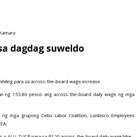
 Kamara
 sa dagdag suweldo
hiling para sa across-the-board wage increase.
gan ng 155.80 pesos ang across-the-board daily wage ng mga
on ng mga grupong Cebu Labor Coalition, Lonbisco Employees
EA.
es o ALU-TUCP para sa P120 across-the-board daily wage hike.