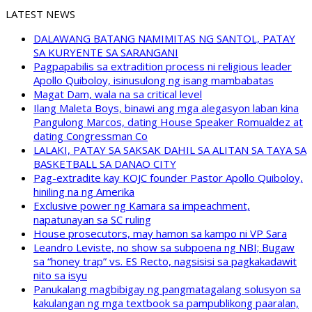
LATEST NEWS
DALAWANG BATANG NAMIMITAS NG SANTOL, PATAY
SA KURYENTE SA SARANGANI
Pagpapabilis sa extradition process ni religious leader
Apollo Quiboloy, isinusulong ng isang mambabatas
Magat Dam, wala na sa critical level
Ilang Maleta Boys, binawi ang mga alegasyon laban kina
Pangulong Marcos, dating House Speaker Romualdez at
dating Congressman Co
LALAKI, PATAY SA SAKSAK DAHIL SA ALITAN SA TAYA SA
BASKETBALL SA DANAO CITY
Pag-extradite kay KOJC founder Pastor Apollo Quiboloy,
hiniling na ng Amerika
Exclusive power ng Kamara sa impeachment,
napatunayan sa SC ruling
House prosecutors, may hamon sa kampo ni VP Sara
Leandro Leviste, no show sa subpoena ng NBI; Bugaw
sa “honey trap” vs. ES Recto, nagsisisi sa pagkakadawit
nito sa isyu
Panukalang magbibigay ng pangmatagalang solusyon sa
kakulangan ng mga textbook sa pampublikong paaralan,