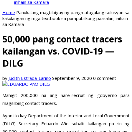
inihain sa Kamara
Home
Panukalang magbibigay ng pangmatagalang solusyon sa
kakulangan ng mga textbook sa pampublikong paaralan, inihain
sa Kamara
50,000 pang contact tracers
kailangan vs. COVID-19 —
DILG
by
Judith Estrada-Larino
September 9, 2020
0 comment
Mahigit 200,000 na ang nare-recruit ng gobyerno para
magsilbing contact tracers.
Ayon ito kay Department of the Interior and Local Government
(DILG) Secretary Eduardo Año subalit kailangan pa rin ng
50,000 contact tracers para mapalakas pa ang kampanya