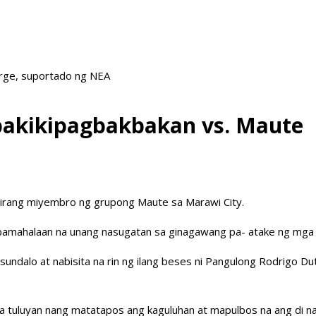
arge, suportado ng NEA
 pakikipagbakbakan vs. Maute
itirang miyembro ng grupong Maute sa Marawi City.
pamahalaan na unang nasugatan sa ginagawang pa- atake ng mga t
undalo at nabisita na rin ng ilang beses ni Pangulong Rodrigo Du
tuluyan nang matatapos ang kaguluhan at mapulbos na ang di na hi