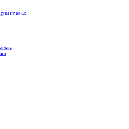
ongressman Co
Kamara
ara