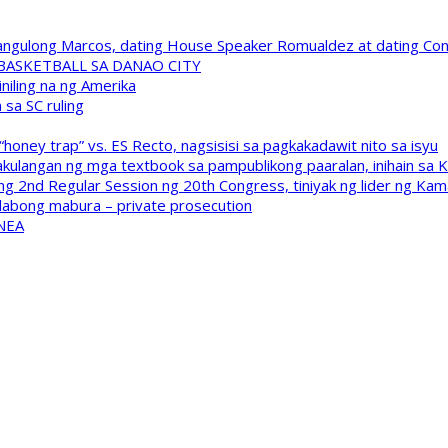
 Pangulong Marcos, dating House Speaker Romualdez at dating C
A BASKETBALL SA DANAO CITY
niling na ng Amerika
sa SC ruling
oney trap” vs. ES Recto, nagsisisi sa pagkakadawit nito sa isyu
kulangan ng mga textbook sa pampublikong paaralan, inihain sa 
 2nd Regular Session ng 20th Congress, tiniyak ng lider ng Kam
labong mabura – private prosecution
 NEA