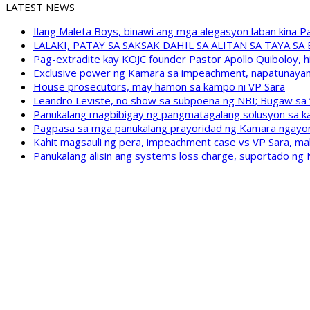
LATEST NEWS
Ilang Maleta Boys, binawi ang mga alegasyon laban kina
LALAKI, PATAY SA SAKSAK DAHIL SA ALITAN SA TAYA S
Pag-extradite kay KOJC founder Pastor Apollo Quiboloy, hi
Exclusive power ng Kamara sa impeachment, napatunayan 
House prosecutors, may hamon sa kampo ni VP Sara
Leandro Leviste, no show sa subpoena ng NBI; Bugaw sa “h
Panukalang magbibigay ng pangmatagalang solusyon sa ka
Pagpasa sa mga panukalang prayoridad ng Kamara ngayong
Kahit magsauli ng pera, impeachment case vs VP Sara, ma
Panukalang alisin ang systems loss charge, suportado ng