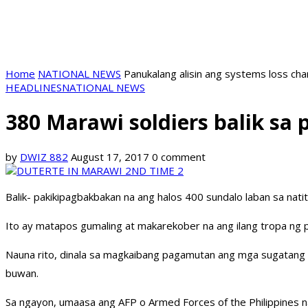
Home
NATIONAL NEWS
Panukalang alisin ang systems loss ch
HEADLINES
NATIONAL NEWS
380 Marawi soldiers balik sa
by
DWIZ 882
August 17, 2017
0 comment
Balik- pakikipagbakbakan na ang halos 400 sundalo laban sa nat
Ito ay matapos gumaling at makarekober na ang ilang tropa ng 
Nauna rito, dinala sa magkaibang pagamutan ang mga sugatang s
buwan.
Sa ngayon, umaasa ang AFP o Armed Forces of the Philippines na 