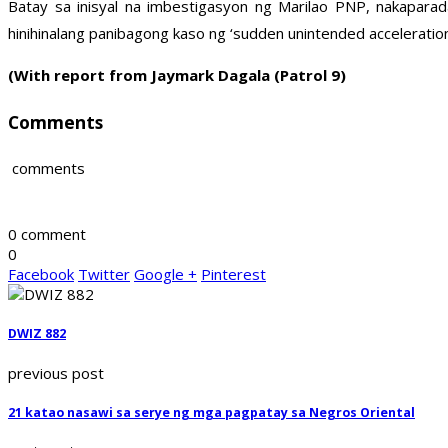
Batay sa inisyal na imbestigasyon ng Marilao PNP, nakapar
hinihinalang panibagong kaso ng ‘sudden unintended acceleration
(With report from Jaymark Dagala (Patrol 9)
Comments
comments
0 comment
0
Facebook
Twitter
Google +
Pinterest
DWIZ 882
previous post
21 katao nasawi sa serye ng mga pagpatay sa Negros Oriental