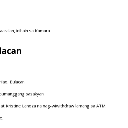
ralan, inihain sa Kamara
lacan
lao, Bulacan.
ng bumanggang sasakyan.
o at Kristine Lanoza na nag-wiwithdraw lamang sa ATM.
e.