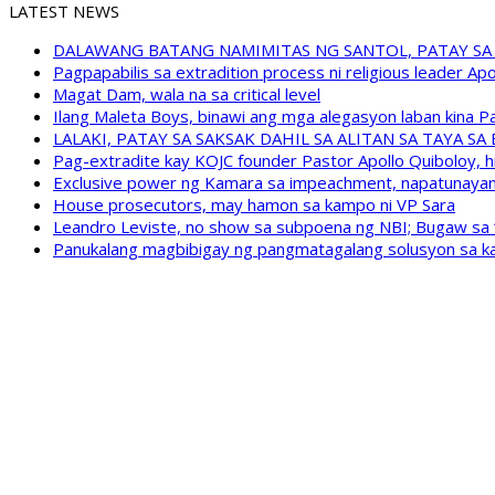
LATEST NEWS
DALAWANG BATANG NAMIMITAS NG SANTOL, PATAY SA
Pagpapabilis sa extradition process ni religious leader A
Magat Dam, wala na sa critical level
Ilang Maleta Boys, binawi ang mga alegasyon laban kina
LALAKI, PATAY SA SAKSAK DAHIL SA ALITAN SA TAYA S
Pag-extradite kay KOJC founder Pastor Apollo Quiboloy, hi
Exclusive power ng Kamara sa impeachment, napatunayan 
House prosecutors, may hamon sa kampo ni VP Sara
Leandro Leviste, no show sa subpoena ng NBI; Bugaw sa “h
Panukalang magbibigay ng pangmatagalang solusyon sa ka