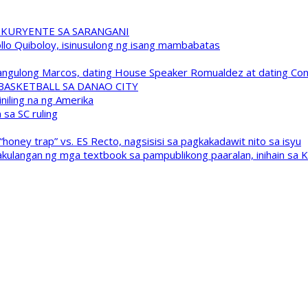
 KURYENTE SA SARANGANI
pollo Quiboloy, isinusulong ng isang mambabatas
 Pangulong Marcos, dating House Speaker Romualdez at dating C
A BASKETBALL SA DANAO CITY
niling na ng Amerika
sa SC ruling
oney trap” vs. ES Recto, nagsisisi sa pagkakadawit nito sa isyu
kulangan ng mga textbook sa pampublikong paaralan, inihain sa 