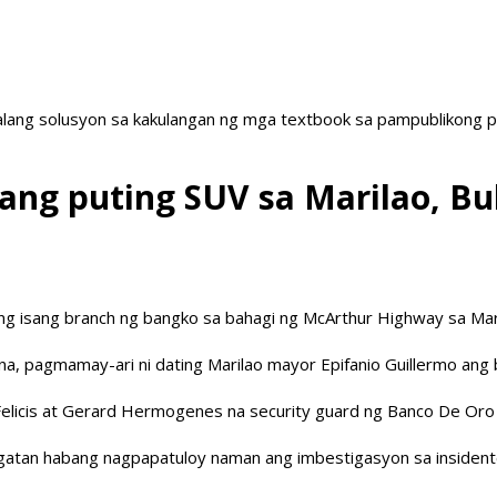
ang solusyon sa kakulangan ng mga textbook sa pampublikong paa
ang puting SUV sa Marilao, Bu
ng isang branch ng bangko sa bahagi ng McArthur Highway sa Mari
aluna, pagmamay-ari ni dating Marilao mayor Epifanio Guillermo a
r Felicis at Gerard Hermogenes na security guard ng Banco De Or
sugatan habang nagpapatuloy naman ang imbestigasyon sa insident