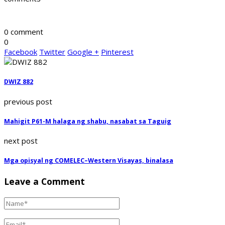
0 comment
0
Facebook
Twitter
Google +
Pinterest
DWIZ 882
previous post
Mahigit P61-M halaga ng shabu, nasabat sa Taguig
next post
Mga opisyal ng COMELEC–Western Visayas, binalasa
Leave a Comment