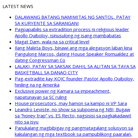
LATEST NEWS
DALAWANG BATANG NAMIMITAS NG SANTOL, PATAY
SA KURYENTE SA SARANGANI
Pagpapabilis sa extradition process ni religious leader
Apollo Quiboloy, isinusulong ng isang mambabatas
Magat Dam, wala na sa critical level
Ilang Maleta Boys, binawi ang mga alegasyon laban kina
Pangulong Marcos, dating House Speaker Romualdez at
dating Congressman Co
LALAKI, PATAY SA SAKSAK DAHIL SA ALITAN SA TAYA SA
BASKETBALL SA DANAO CITY
Pag-extradite kay KOJC founder Pastor Apollo Quiboloy,
hiniling na ng Amerika
Exclusive power ng Kamara sa impeachment,
napatunayan sa SC ruling
House prosecutors, may hamon sa kampo ni VP Sara
Leandro Leviste, no show sa subpoena ng NBI; Bugaw
sa “honey trap” vs. ES Recto, nagsisisi sa pagkakadawit
nito sa isyu
Panukalang magbibigay ng pangmatagalang solusyon sa
kakulangan ng mga textbook sa pampublikong paaralan,