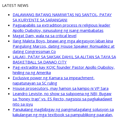
LATEST NEWS
DALAWANG BATANG NAMIMITAS NG SANTOL, PATAY
SA KURYENTE SA SARANGANI
Pagpapabilis sa extradition process ni religious leader
Apollo Quiboloy, isinusulong ng isang mambabatas
Magat Dam, wala na sa critical level
Ilang Maleta Boys, binawi ang mga alegasyon laban kina
Pangulong Marcos, dating House Speaker Romualdez at
dating Congressman Co
LALAKI, PATAY SA SAKSAK DAHIL SA ALITAN SA TAYA SA
BASKETBALL SA DANAO CITY
Pag-extradite kay KOJC founder Pastor Apollo Quiboloy,
hiniling na ng Amerika
Exclusive power ng Kamara sa impeachment,
napatunayan sa SC ruling
House prosecutors, may hamon sa kampo ni VP Sara
Leandro Leviste, no show sa subpoena ng NBI; Bugaw
sa “honey trap” vs. ES Recto, nagsisisi sa pagkakadawit
nito sa isyu
Panukalang magbibigay ng pangmatagalang solusyon sa
kakulangan ng mga textbook sa pampublikong paaralan,