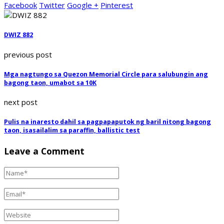
Facebook
Twitter
Google +
Pinterest
DWIZ 882
previous post
Mga nagtungo sa Quezon Memorial Circle para salubungin ang
bagong taon, umabot sa 10K
next post
Pulis na inaresto dahil sa pagpapaputok ng baril nitong bagong
taon, isasailalim sa paraffin, ballistic test
Leave a Comment