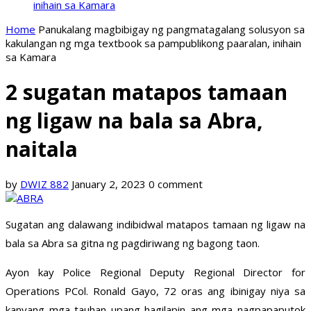
inihain sa Kamara
Home
Panukalang magbibigay ng pangmatagalang solusyon sa
kakulangan ng mga textbook sa pampublikong paaralan, inihain
sa Kamara
2 sugatan matapos tamaan
ng ligaw na bala sa Abra,
naitala
by
DWIZ 882
January 2, 2023
0 comment
Sugatan ang dalawang indibidwal matapos tamaan ng ligaw na
bala sa Abra sa gitna ng pagdiriwang ng bagong taon.
Ayon kay Police Regional Deputy Regional Director for
Operations PCol. Ronald Gayo, 72 oras ang ibinigay niya sa
kanyang mga tauhan upang hagilapin ang mga nagpapaputok