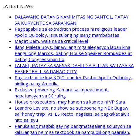
LATEST NEWS
DALAWANG BATANG NAMIMITAS NG SANTOL, PATAY
SA KURYENTE SA SARANGANI
Pagpapabilis sa extradition process ni religious leader
Apollo Quiboloy, isinusulong ng isang mambabatas
Magat Dam, wala na sa critical level
Ilang Maleta Boys, binawi ang mga alegasyon laban kina
Pangulong Marcos, dating House Speaker Romualdez at
dating Congressman Co
LALAKI, PATAY SA SAKSAK DAHIL SA ALITAN SA TAYA SA
BASKETBALL SA DANAO CITY
Pag-extradite kay KOJC founder Pastor Apollo Quiboloy,
hiniling na ng Amerika
Exclusive power ng Kamara sa impeachment,
napatunayan sa SC ruling
House prosecutors, may hamon sa kampo ni VP Sara
Leandro Leviste, no show sa subpoena ng NBI; Bugaw
sa “honey trap” vs. ES Recto, nagsisisi sa pagkakadawit
nito sa isyu
Panukalang magbibigay ng pangmatagalang solusyon sa
kakulangan ng mga textbook sa pampublikong paaralan,