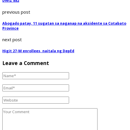
DWIZ 882
previous post
Abogado patay, 11 sugatan sa naganap na aksidente sa Cotabato
Province
next post
Higit 27-M enrollees, naitala ng DepEd
Leave a Comment