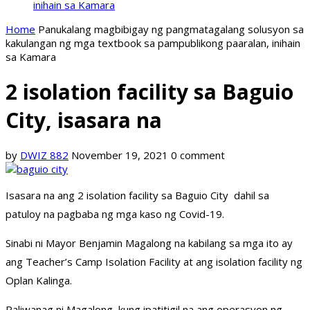
inihain sa Kamara
Home
Panukalang magbibigay ng pangmatagalang solusyon sa
kakulangan ng mga textbook sa pampublikong paaralan, inihain
sa Kamara
2 isolation facility sa Baguio
City, isasara na
by
DWIZ 882
November 19, 2021
0 comment
Isasara na ang 2 isolation facility sa Baguio City dahil sa
patuloy na pagbaba ng mga kaso ng Covid-19.
Sinabi ni Mayor Benjamin Magalong na kabilang sa mga ito ay
ang Teacher’s Camp Isolation Facility at ang isolation facility ng
Oplan Kalinga.
Paliwanag ni Magalong, kung ipatitigil na ang operasyon ng