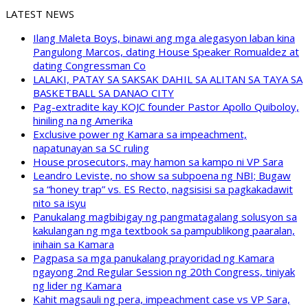
LATEST NEWS
Ilang Maleta Boys, binawi ang mga alegasyon laban kina
Pangulong Marcos, dating House Speaker Romualdez at
dating Congressman Co
LALAKI, PATAY SA SAKSAK DAHIL SA ALITAN SA TAYA SA
BASKETBALL SA DANAO CITY
Pag-extradite kay KOJC founder Pastor Apollo Quiboloy,
hiniling na ng Amerika
Exclusive power ng Kamara sa impeachment,
napatunayan sa SC ruling
House prosecutors, may hamon sa kampo ni VP Sara
Leandro Leviste, no show sa subpoena ng NBI; Bugaw
sa “honey trap” vs. ES Recto, nagsisisi sa pagkakadawit
nito sa isyu
Panukalang magbibigay ng pangmatagalang solusyon sa
kakulangan ng mga textbook sa pampublikong paaralan,
inihain sa Kamara
Pagpasa sa mga panukalang prayoridad ng Kamara
ngayong 2nd Regular Session ng 20th Congress, tiniyak
ng lider ng Kamara
Kahit magsauli ng pera, impeachment case vs VP Sara,