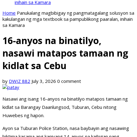
inihain sa Kamara
Home
Panukalang magbibigay ng pangmatagalang solusyon sa
kakulangan ng mga textbook sa pampublikong paaralan, inihain
sa Kamara
16-anyos na binatilyo,
nasawi matapos tamaan ng
kidlat sa Cebu
by
DWIZ 882
July 3, 2026
0 comment
Nasawi ang isang 16-anyos na binatilyo matapos tamaan ng
kidlat sa Barangay Daanlungsod, Tuburan, Cebu nitong
Huwebes ng hapon.
Ayon sa Tuburan Police Station, nasa baybayin ang nasawing
biktima kasama ang kaniyang 14-anyos na kaibigan nang