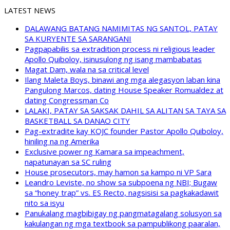
LATEST NEWS
DALAWANG BATANG NAMIMITAS NG SANTOL, PATAY
SA KURYENTE SA SARANGANI
Pagpapabilis sa extradition process ni religious leader
Apollo Quiboloy, isinusulong ng isang mambabatas
Magat Dam, wala na sa critical level
Ilang Maleta Boys, binawi ang mga alegasyon laban kina
Pangulong Marcos, dating House Speaker Romualdez at
dating Congressman Co
LALAKI, PATAY SA SAKSAK DAHIL SA ALITAN SA TAYA SA
BASKETBALL SA DANAO CITY
Pag-extradite kay KOJC founder Pastor Apollo Quiboloy,
hiniling na ng Amerika
Exclusive power ng Kamara sa impeachment,
napatunayan sa SC ruling
House prosecutors, may hamon sa kampo ni VP Sara
Leandro Leviste, no show sa subpoena ng NBI; Bugaw
sa “honey trap” vs. ES Recto, nagsisisi sa pagkakadawit
nito sa isyu
Panukalang magbibigay ng pangmatagalang solusyon sa
kakulangan ng mga textbook sa pampublikong paaralan,