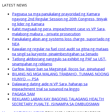
LATEST NEWS
Pagpasa sa mga panukalang prayoridad ng Kamara
ngayong 2nd Regular Session ng 20th Congress, tiniyak
ng lider ng Kamara
Kahit magsauli ng pera, impeachment case vs VP Sara,
malabong mabura – private prosecution
Panukalang alisin ang systems loss charge, suportado ng
NEA
Kawalan ng regular na fuel cost audit sa gitna ng mataas
na singil sa kuryente, pinaiimbestigahan sa Senado
Tatlong aktibistang nanggulo sa exhibit ng PAF sa UST,
sinampahan ng reklamo
Curfew, liquor ban sa Magsingal, Ilocos Sur, ipinatupad
BILANG NG MGA WALANG TRABAHO, TUMAAS NOONG
HUNYO — PSA
Dalawang dating aide ni VP Sara, haharap sa
impeachment trial sa susunod na linggo
PAGASA 5AM
REKLAMO LABAN KAY BAGONG TALAGANG HEALTH
SECRETARY PUJALTE, ISINAMPA SA OMBUDSMAN