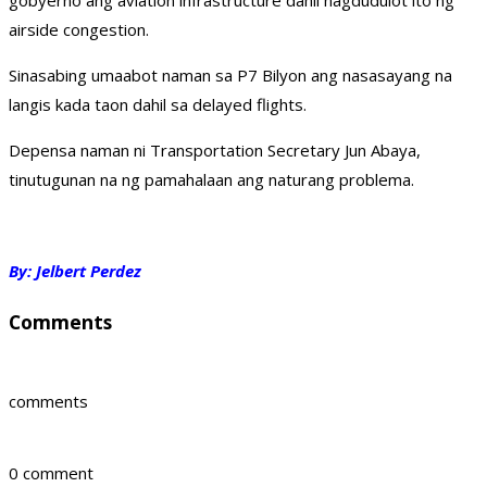
gobyerno ang aviation infrastructure dahil nagdudulot ito ng
airside congestion.
Sinasabing umaabot naman sa P7 Bilyon ang nasasayang na
langis kada taon dahil sa delayed flights.
Depensa naman ni Transportation Secretary Jun Abaya,
tinutugunan na ng pamahalaan ang naturang problema.
By: Jelbert Perdez
Comments
comments
0 comment