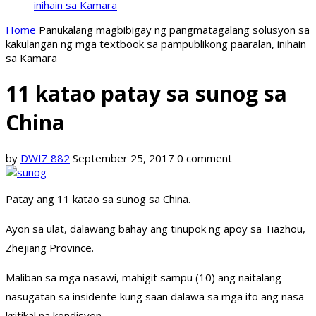
inihain sa Kamara
Home
Panukalang magbibigay ng pangmatagalang solusyon sa
kakulangan ng mga textbook sa pampublikong paaralan, inihain
sa Kamara
11 katao patay sa sunog sa
China
by
DWIZ 882
September 25, 2017
0 comment
Patay ang 11 katao sa sunog sa China.
Ayon sa ulat, dalawang bahay ang tinupok ng apoy sa Tiazhou,
Zhejiang Province.
Maliban sa mga nasawi, mahigit sampu (10) ang naitalang
nasugatan sa insidente kung saan dalawa sa mga ito ang nasa
kritikal na kondisyon.