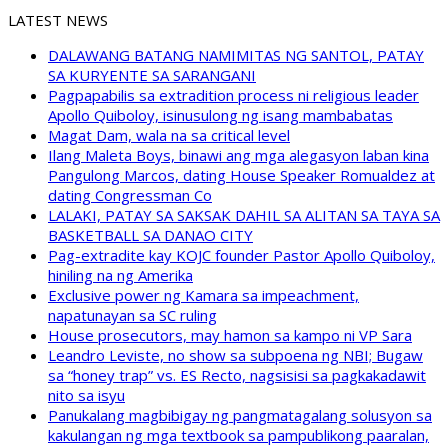
LATEST NEWS
DALAWANG BATANG NAMIMITAS NG SANTOL, PATAY
SA KURYENTE SA SARANGANI
Pagpapabilis sa extradition process ni religious leader
Apollo Quiboloy, isinusulong ng isang mambabatas
Magat Dam, wala na sa critical level
Ilang Maleta Boys, binawi ang mga alegasyon laban kina
Pangulong Marcos, dating House Speaker Romualdez at
dating Congressman Co
LALAKI, PATAY SA SAKSAK DAHIL SA ALITAN SA TAYA SA
BASKETBALL SA DANAO CITY
Pag-extradite kay KOJC founder Pastor Apollo Quiboloy,
hiniling na ng Amerika
Exclusive power ng Kamara sa impeachment,
napatunayan sa SC ruling
House prosecutors, may hamon sa kampo ni VP Sara
Leandro Leviste, no show sa subpoena ng NBI; Bugaw
sa “honey trap” vs. ES Recto, nagsisisi sa pagkakadawit
nito sa isyu
Panukalang magbibigay ng pangmatagalang solusyon sa
kakulangan ng mga textbook sa pampublikong paaralan,