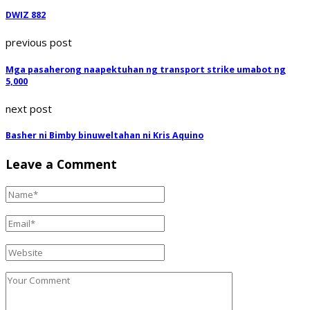
DWIZ 882
previous post
Mga pasaherong naapektuhan ng transport strike umabot ng
5,000
next post
Basher ni Bimby binuweltahan ni Kris Aquino
Leave a Comment