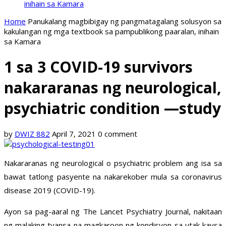
inihain sa Kamara
Home
Panukalang magbibigay ng pangmatagalang solusyon sa
kakulangan ng mga textbook sa pampublikong paaralan, inihain
sa Kamara
1 sa 3 COVID-19 survivors
nakararanas ng neurological,
psychiatric condition —study
by
DWIZ 882
April 7, 2021
0 comment
Nakararanas ng neurological o psychiatric problem ang isa sa
bawat tatlong pasyente na nakarekober mula sa coronavirus
disease 2019 (COVID-19).
Ayon sa pag-aaral ng The Lancet Psychiatry Journal, nakitaan
ng malaking tyansa na magkaroon ng kondisyon sa utak kaysa