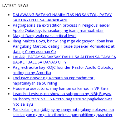
LATEST NEWS
DALAWANG BATANG NAMIMITAS NG SANTOL, PATAY
SA KURYENTE SA SARANGANI
Pagpapabilis sa extradition process ni religious leader
Apollo Quiboloy, isinusulong ng isang mambabatas
Magat Dam, wala na sa critical level
Ilang Maleta Boys, binawi ang mga alegasyon laban kina
Pangulong Marcos, dating House Speaker Romualdez at
dating Congressman Co
LALAKI, PATAY SA SAKSAK DAHIL SA ALITAN SA TAYA SA
BASKETBALL SA DANAO CITY
Pag-extradite kay KOJC founder Pastor Apollo Quiboloy,
hiniling na ng Amerika
Exclusive power ng Kamara sa impeachment,
napatunayan sa SC ruling
House prosecutors, may hamon sa kampo ni VP Sara
Leandro Leviste, no show sa subpoena ng NBI; Bugaw
sa “honey trap” vs. ES Recto, nagsisisi sa pagkakadawit
nito sa isyu
Panukalang magbibigay ng pangmatagalang solusyon sa
kakulangan ng mga textbook sa pampublikong paaralan,