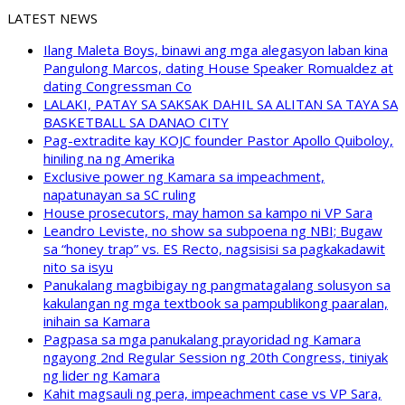
LATEST NEWS
Ilang Maleta Boys, binawi ang mga alegasyon laban kina
Pangulong Marcos, dating House Speaker Romualdez at
dating Congressman Co
LALAKI, PATAY SA SAKSAK DAHIL SA ALITAN SA TAYA SA
BASKETBALL SA DANAO CITY
Pag-extradite kay KOJC founder Pastor Apollo Quiboloy,
hiniling na ng Amerika
Exclusive power ng Kamara sa impeachment,
napatunayan sa SC ruling
House prosecutors, may hamon sa kampo ni VP Sara
Leandro Leviste, no show sa subpoena ng NBI; Bugaw
sa “honey trap” vs. ES Recto, nagsisisi sa pagkakadawit
nito sa isyu
Panukalang magbibigay ng pangmatagalang solusyon sa
kakulangan ng mga textbook sa pampublikong paaralan,
inihain sa Kamara
Pagpasa sa mga panukalang prayoridad ng Kamara
ngayong 2nd Regular Session ng 20th Congress, tiniyak
ng lider ng Kamara
Kahit magsauli ng pera, impeachment case vs VP Sara,