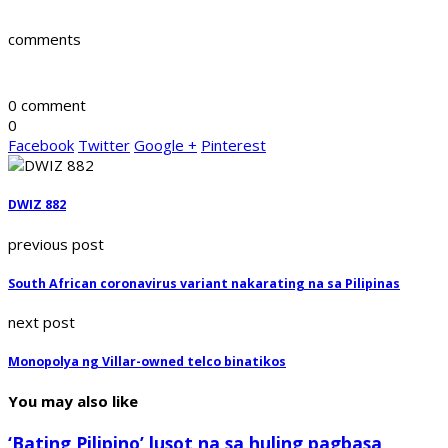
comments
0 comment
0
Facebook
Twitter
Google +
Pinterest
DWIZ 882
previous post
South African coronavirus variant nakarating na sa Pilipinas
next post
Monopolya ng Villar-owned telco binatikos
You may also like
‘Bating Pilipino’ lusot na sa huling pagbasa