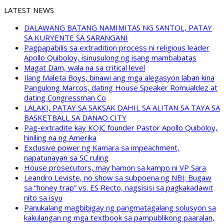
LATEST NEWS
DALAWANG BATANG NAMIMITAS NG SANTOL, PATAY
SA KURYENTE SA SARANGANI
Pagpapabilis sa extradition process ni religious leader
Apollo Quiboloy, isinusulong ng isang mambabatas
Magat Dam, wala na sa critical level
Ilang Maleta Boys, binawi ang mga alegasyon laban kina
Pangulong Marcos, dating House Speaker Romualdez at
dating Congressman Co
LALAKI, PATAY SA SAKSAK DAHIL SA ALITAN SA TAYA SA
BASKETBALL SA DANAO CITY
Pag-extradite kay KOJC founder Pastor Apollo Quiboloy,
hiniling na ng Amerika
Exclusive power ng Kamara sa impeachment,
napatunayan sa SC ruling
House prosecutors, may hamon sa kampo ni VP Sara
Leandro Leviste, no show sa subpoena ng NBI; Bugaw
sa “honey trap” vs. ES Recto, nagsisisi sa pagkakadawit
nito sa isyu
Panukalang magbibigay ng pangmatagalang solusyon sa
kakulangan ng mga textbook sa pampublikong paaralan,