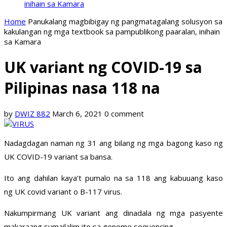
inihain sa Kamara
Home
Panukalang magbibigay ng pangmatagalang solusyon sa
kakulangan ng mga textbook sa pampublikong paaralan, inihain
sa Kamara
UK variant ng COVID-19 sa
Pilipinas nasa 118 na
by
DWIZ 882
March 6, 2021
0 comment
Nadagdagan naman ng 31 ang bilang ng mga bagong kaso ng
UK COVID-19 variant sa bansa.
Ito ang dahilan kaya’t pumalo na sa 118 ang kabuuang kaso
ng UK covid variant o B-117 virus.
Nakumpirmang UK variant ang dinadala ng mga pasyente
makaraang sumailalim ito sa genome sequencing.