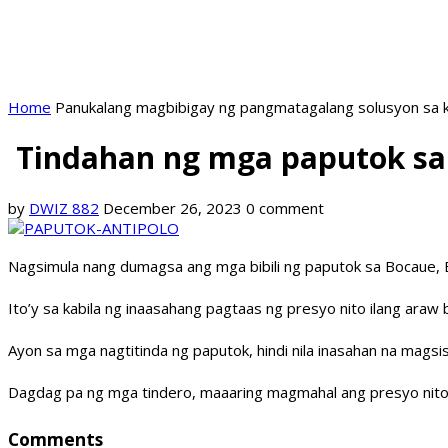
Home
Panukalang magbibigay ng pangmatagalang solusyon sa k
Tindahan ng mga paputok sa 
by
DWIZ 882
December 26, 2023
0 comment
Nagsimula nang dumagsa ang mga bibili ng paputok sa Bocaue, 
Ito’y sa kabila ng inaasahang pagtaas ng presyo nito ilang ara
Ayon sa mga nagtitinda ng paputok, hindi nila inasahan na mag
Dagdag pa ng mga tindero, maaaring magmahal ang presyo nit
Comments