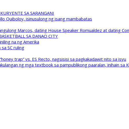
 KURYENTE SA SARANGANI
pollo Quiboloy, isinusulong ng isang mambabatas
 Pangulong Marcos, dating House Speaker Romualdez at dating C
A BASKETBALL SA DANAO CITY
niling na ng Amerika
sa SC ruling
oney trap” vs. ES Recto, nagsisisi sa pagkakadawit nito sa isyu
kulangan ng mga textbook sa pampublikong paaralan, inihain sa 