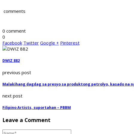
comments
0 comment
0
Facebook
Twitter
Google +
Pinterest
DWIZ 882
previous post
Malakihang dagdag sa presyo sa produktong petrolyo, kasado na 
next post
Filipino Artists, suportahan – PBBM
Leave a Comment