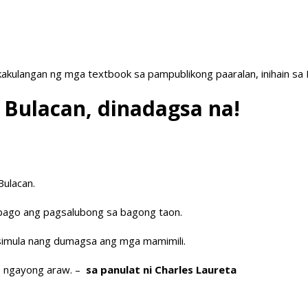
akulangan ng mga textbook sa pampublikong paaralan, inihain sa
Bulacan, dinadagsa na!
Bulacan.
w bago ang pagsalubong sa bagong taon.
sisimula nang dumagsa ang mga mamimili.
o ngayong araw. –
sa panulat ni Charles Laureta