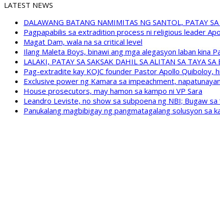
LATEST NEWS
DALAWANG BATANG NAMIMITAS NG SANTOL, PATAY SA
Pagpapabilis sa extradition process ni religious leader A
Magat Dam, wala na sa critical level
Ilang Maleta Boys, binawi ang mga alegasyon laban kina
LALAKI, PATAY SA SAKSAK DAHIL SA ALITAN SA TAYA S
Pag-extradite kay KOJC founder Pastor Apollo Quiboloy, hi
Exclusive power ng Kamara sa impeachment, napatunayan 
House prosecutors, may hamon sa kampo ni VP Sara
Leandro Leviste, no show sa subpoena ng NBI; Bugaw sa “h
Panukalang magbibigay ng pangmatagalang solusyon sa ka