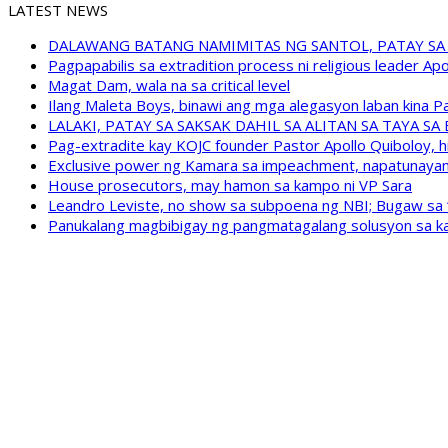
LATEST NEWS
DALAWANG BATANG NAMIMITAS NG SANTOL, PATAY SA
Pagpapabilis sa extradition process ni religious leader A
Magat Dam, wala na sa critical level
Ilang Maleta Boys, binawi ang mga alegasyon laban kina
LALAKI, PATAY SA SAKSAK DAHIL SA ALITAN SA TAYA S
Pag-extradite kay KOJC founder Pastor Apollo Quiboloy, hi
Exclusive power ng Kamara sa impeachment, napatunayan 
House prosecutors, may hamon sa kampo ni VP Sara
Leandro Leviste, no show sa subpoena ng NBI; Bugaw sa “h
Panukalang magbibigay ng pangmatagalang solusyon sa ka