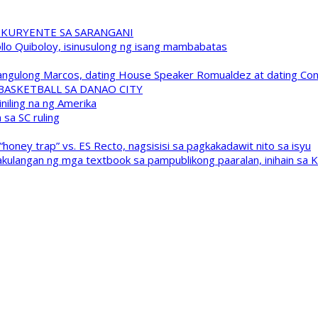
 KURYENTE SA SARANGANI
pollo Quiboloy, isinusulong ng isang mambabatas
 Pangulong Marcos, dating House Speaker Romualdez at dating C
A BASKETBALL SA DANAO CITY
niling na ng Amerika
sa SC ruling
oney trap” vs. ES Recto, nagsisisi sa pagkakadawit nito sa isyu
kulangan ng mga textbook sa pampublikong paaralan, inihain sa 