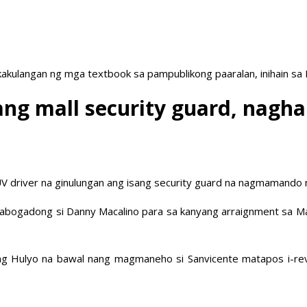
akulangan ng mga textbook sa pampublikong paaralan, inihain sa
ng mall security guard, naghai
UV driver na ginulungan ang isang security guard na nagmamando n
abogadong si Danny Macalino para sa kanyang arraignment sa Mand
g Hulyo na bawal nang magmaneho si Sanvicente matapos i-revoke