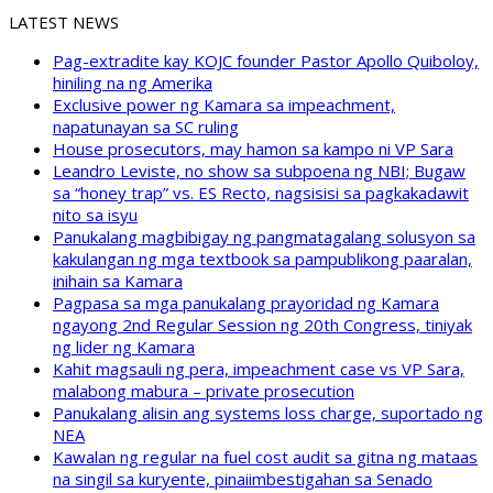
LATEST NEWS
Pag-extradite kay KOJC founder Pastor Apollo Quiboloy,
hiniling na ng Amerika
Exclusive power ng Kamara sa impeachment,
napatunayan sa SC ruling
House prosecutors, may hamon sa kampo ni VP Sara
Leandro Leviste, no show sa subpoena ng NBI; Bugaw
sa “honey trap” vs. ES Recto, nagsisisi sa pagkakadawit
nito sa isyu
Panukalang magbibigay ng pangmatagalang solusyon sa
kakulangan ng mga textbook sa pampublikong paaralan,
inihain sa Kamara
Pagpasa sa mga panukalang prayoridad ng Kamara
ngayong 2nd Regular Session ng 20th Congress, tiniyak
ng lider ng Kamara
Kahit magsauli ng pera, impeachment case vs VP Sara,
malabong mabura – private prosecution
Panukalang alisin ang systems loss charge, suportado ng
NEA
Kawalan ng regular na fuel cost audit sa gitna ng mataas
na singil sa kuryente, pinaiimbestigahan sa Senado