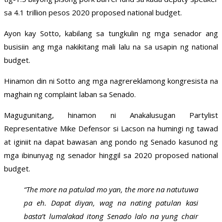
sa 4.1 trillion pesos 2020 proposed national budget.
Ayon kay Sotto, kabilang sa tungkulin ng mga senador ang
busisiin ang mga nakikitang mali lalu na sa usapin ng national
budget.
Hinamon din ni Sotto ang mga nagrereklamong kongresista na
maghain ng complaint laban sa Senado.
Magugunitang, hinamon ni Anakalusugan Partylist
Representative Mike Defensor si Lacson na humingi ng tawad
at iginiit na dapat bawasan ang pondo ng Senado kasunod ng
mga ibinunyag ng senador hinggil sa 2020 proposed national
budget.
“The more na patulad mo yan, the more na natutuwa
pa eh. Dapat diyan, wag na nating patulan kasi
basta’t lumalakad itong Senado lalo na yung chair