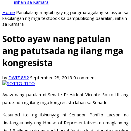
inihain sa Kamara
Home
Panukalang magbibigay ng pangmatagalang solusyon sa
kakulangan ng mga textbook sa pampublikong paaralan, inihain
sa Kamara
Sotto ayaw nang patulan
ang patutsada ng ilang mga
kongresista
by
DWIZ 882
September 28, 2019
0 comment
Ayaw nang patulan ni Senate President Vicente Sotto III ang
patutsada ng ilang mga kongresista laban sa Senado.
Kasunod ito ng ibinunyag ni Senador Panfilo Lacson na
tinatangka aniya ng House of Representatives na maglaan ng
tig-1.5 bilyong pisong pork barrel fund sa kada deputy speaker