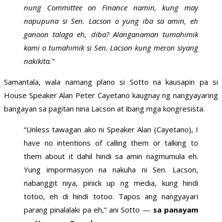
nung Committee on Finance namin, kung may
napupuna si Sen. Lacson o yung iba sa amin, eh
ganoon talaga eh, diba? Alanganaman tumahimik
kami o tumahimik si Sen. Lacson kung meron siyang
nakikita.”
Samantala, wala namang plano si Sotto na kausapin pa si
House Speaker Alan Peter Cayetano kaugnay ng nangyayaring
bangayan sa pagitan nina Lacson at ibang mga kongresista.
“Unless tawagan ako ni Speaker Alan (Cayetano), I
have no intentions of calling them or talking to
them about it dahil hindi sa amin nagmumula eh.
Yung impormasyon na nakuha ni Sen. Lacson,
nabanggit niya, pinick up ng media, kung hindi
totoo, eh di hindi totoo. Tapos ang nangyayari
parang pinalalaki pa eh,” ani Sotto —
sa panayam