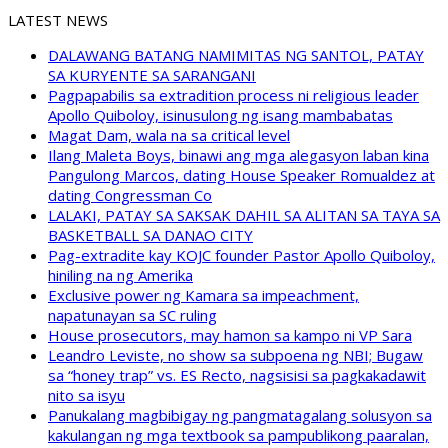
LATEST NEWS
DALAWANG BATANG NAMIMITAS NG SANTOL, PATAY
SA KURYENTE SA SARANGANI
Pagpapabilis sa extradition process ni religious leader
Apollo Quiboloy, isinusulong ng isang mambabatas
Magat Dam, wala na sa critical level
Ilang Maleta Boys, binawi ang mga alegasyon laban kina
Pangulong Marcos, dating House Speaker Romualdez at
dating Congressman Co
LALAKI, PATAY SA SAKSAK DAHIL SA ALITAN SA TAYA SA
BASKETBALL SA DANAO CITY
Pag-extradite kay KOJC founder Pastor Apollo Quiboloy,
hiniling na ng Amerika
Exclusive power ng Kamara sa impeachment,
napatunayan sa SC ruling
House prosecutors, may hamon sa kampo ni VP Sara
Leandro Leviste, no show sa subpoena ng NBI; Bugaw
sa “honey trap” vs. ES Recto, nagsisisi sa pagkakadawit
nito sa isyu
Panukalang magbibigay ng pangmatagalang solusyon sa
kakulangan ng mga textbook sa pampublikong paaralan,