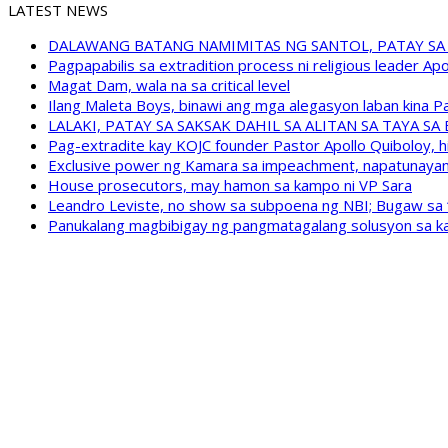
LATEST NEWS
DALAWANG BATANG NAMIMITAS NG SANTOL, PATAY SA
Pagpapabilis sa extradition process ni religious leader A
Magat Dam, wala na sa critical level
Ilang Maleta Boys, binawi ang mga alegasyon laban kina
LALAKI, PATAY SA SAKSAK DAHIL SA ALITAN SA TAYA S
Pag-extradite kay KOJC founder Pastor Apollo Quiboloy, hi
Exclusive power ng Kamara sa impeachment, napatunayan 
House prosecutors, may hamon sa kampo ni VP Sara
Leandro Leviste, no show sa subpoena ng NBI; Bugaw sa “h
Panukalang magbibigay ng pangmatagalang solusyon sa ka