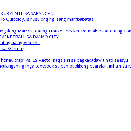
 KURYENTE SA SARANGANI
pollo Quiboloy, isinusulong ng isang mambabatas
 Pangulong Marcos, dating House Speaker Romualdez at dating C
A BASKETBALL SA DANAO CITY
niling na ng Amerika
sa SC ruling
oney trap” vs. ES Recto, nagsisisi sa pagkakadawit nito sa isyu
kulangan ng mga textbook sa pampublikong paaralan, inihain sa 