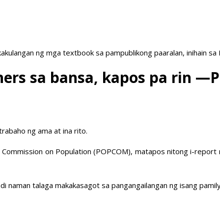
akulangan ng mga textbook sa pampublikong paaralan, inihain sa
ers sa bansa, kapos pa rin 
rabaho ng ama at ina rito.
 ng Commission on Population (POPCOM), matapos nitong i-report n
ndi naman talaga makakasagot sa pangangailangan ng isang pamily