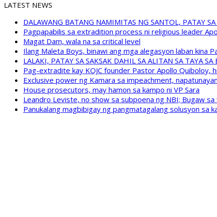
LATEST NEWS
DALAWANG BATANG NAMIMITAS NG SANTOL, PATAY SA
Pagpapabilis sa extradition process ni religious leader A
Magat Dam, wala na sa critical level
Ilang Maleta Boys, binawi ang mga alegasyon laban kina
LALAKI, PATAY SA SAKSAK DAHIL SA ALITAN SA TAYA S
Pag-extradite kay KOJC founder Pastor Apollo Quiboloy, hi
Exclusive power ng Kamara sa impeachment, napatunayan 
House prosecutors, may hamon sa kampo ni VP Sara
Leandro Leviste, no show sa subpoena ng NBI; Bugaw sa “h
Panukalang magbibigay ng pangmatagalang solusyon sa ka