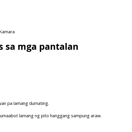
 Kamara
as sa mga pantalan
uwan pa lamang dumating.
na umaabot lamang ng pito hanggang sampung araw.