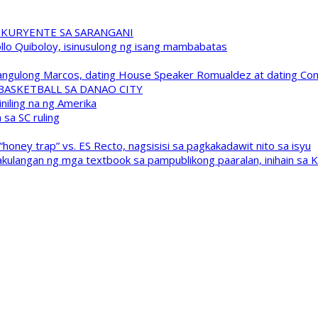
 KURYENTE SA SARANGANI
pollo Quiboloy, isinusulong ng isang mambabatas
 Pangulong Marcos, dating House Speaker Romualdez at dating C
A BASKETBALL SA DANAO CITY
niling na ng Amerika
sa SC ruling
oney trap” vs. ES Recto, nagsisisi sa pagkakadawit nito sa isyu
kulangan ng mga textbook sa pampublikong paaralan, inihain sa 