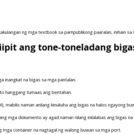
akulangan ng mga textbook sa pampublikong paaralan, inihain sa
niipit ang tone-toneladang big
mga inangkat na bigas sa mga pantalan.
 ito hanggang tumaas ang bentahan.
), mabilis naman anilang kinukuha ang bigas na halos ngayong b
lang mga dokumento ay agad naman nilang inilalabas ang bigas 
g mga container na nagtagal ng walong buwan sa mga port.