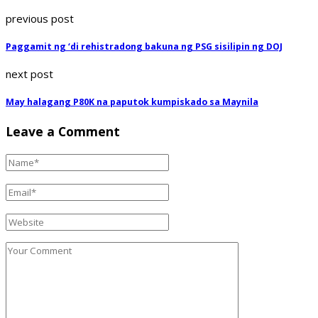
previous post
Paggamit ng ‘di rehistradong bakuna ng PSG sisilipin ng DOJ
next post
May halagang P80K na paputok kumpiskado sa Maynila
Leave a Comment