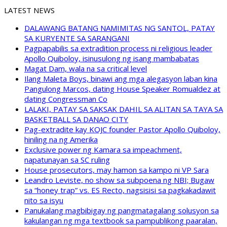
LATEST NEWS
DALAWANG BATANG NAMIMITAS NG SANTOL, PATAY
SA KURYENTE SA SARANGANI
Pagpapabilis sa extradition process ni religious leader
Apollo Quiboloy, isinusulong ng isang mambabatas
Magat Dam, wala na sa critical level
Ilang Maleta Boys, binawi ang mga alegasyon laban kina
Pangulong Marcos, dating House Speaker Romualdez at
dating Congressman Co
LALAKI, PATAY SA SAKSAK DAHIL SA ALITAN SA TAYA SA
BASKETBALL SA DANAO CITY
Pag-extradite kay KOJC founder Pastor Apollo Quiboloy,
hiniling na ng Amerika
Exclusive power ng Kamara sa impeachment,
napatunayan sa SC ruling
House prosecutors, may hamon sa kampo ni VP Sara
Leandro Leviste, no show sa subpoena ng NBI; Bugaw
sa “honey trap” vs. ES Recto, nagsisisi sa pagkakadawit
nito sa isyu
Panukalang magbibigay ng pangmatagalang solusyon sa
kakulangan ng mga textbook sa pampublikong paaralan,