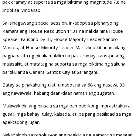
pakikiramay at suporta sa mga biktima ng magnitude 7.8 na
lindol sa Mindanao.
Sa isinagawang special session, in-adopt sa plenaryo ng
Kamara ang House Resolution 1131 na inakda nina House
Speaker Faustino Dy III, House Majority Leader Sandro
Marcos, at House Minority Leader Marcelino Libanan bilang
pagpapakita ng pinakamalalim na pakikiramay, taos-pusong
malasakit, at matatag na suporta sa mga biktima ng sakuna
partikular sa General Santos City at Sarangani.
Batay sa pinakahuling ulat, umabot na sa 68 ang nasawi, 33
ang nawawala, habang daan-daan naman ang sugatan.
Malawak din ang pinsala sa mga pampublikong imprastraktura,
gusali, mga bahay, tulay, kalsada, at iba pang pasilidad sa mga
apektadong lugar.
Nakapaloob sa resolusyon ang pagkilala ng Kamara sa maagap