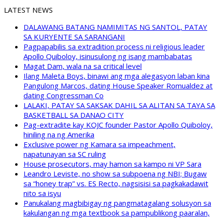
LATEST NEWS
DALAWANG BATANG NAMIMITAS NG SANTOL, PATAY
SA KURYENTE SA SARANGANI
Pagpapabilis sa extradition process ni religious leader
Apollo Quiboloy, isinusulong ng isang mambabatas
Magat Dam, wala na sa critical level
Ilang Maleta Boys, binawi ang mga alegasyon laban kina
Pangulong Marcos, dating House Speaker Romualdez at
dating Congressman Co
LALAKI, PATAY SA SAKSAK DAHIL SA ALITAN SA TAYA SA
BASKETBALL SA DANAO CITY
Pag-extradite kay KOJC founder Pastor Apollo Quiboloy,
hiniling na ng Amerika
Exclusive power ng Kamara sa impeachment,
napatunayan sa SC ruling
House prosecutors, may hamon sa kampo ni VP Sara
Leandro Leviste, no show sa subpoena ng NBI; Bugaw
sa “honey trap” vs. ES Recto, nagsisisi sa pagkakadawit
nito sa isyu
Panukalang magbibigay ng pangmatagalang solusyon sa
kakulangan ng mga textbook sa pampublikong paaralan,