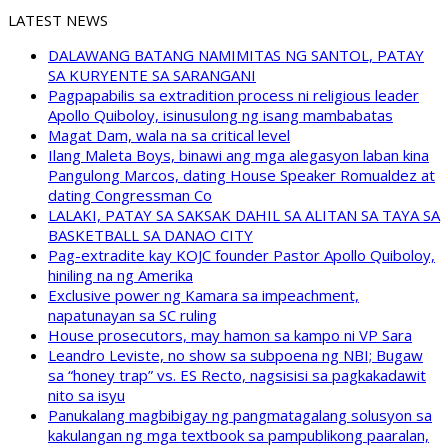
LATEST NEWS
DALAWANG BATANG NAMIMITAS NG SANTOL, PATAY
SA KURYENTE SA SARANGANI
Pagpapabilis sa extradition process ni religious leader
Apollo Quiboloy, isinusulong ng isang mambabatas
Magat Dam, wala na sa critical level
Ilang Maleta Boys, binawi ang mga alegasyon laban kina
Pangulong Marcos, dating House Speaker Romualdez at
dating Congressman Co
LALAKI, PATAY SA SAKSAK DAHIL SA ALITAN SA TAYA SA
BASKETBALL SA DANAO CITY
Pag-extradite kay KOJC founder Pastor Apollo Quiboloy,
hiniling na ng Amerika
Exclusive power ng Kamara sa impeachment,
napatunayan sa SC ruling
House prosecutors, may hamon sa kampo ni VP Sara
Leandro Leviste, no show sa subpoena ng NBI; Bugaw
sa “honey trap” vs. ES Recto, nagsisisi sa pagkakadawit
nito sa isyu
Panukalang magbibigay ng pangmatagalang solusyon sa
kakulangan ng mga textbook sa pampublikong paaralan,