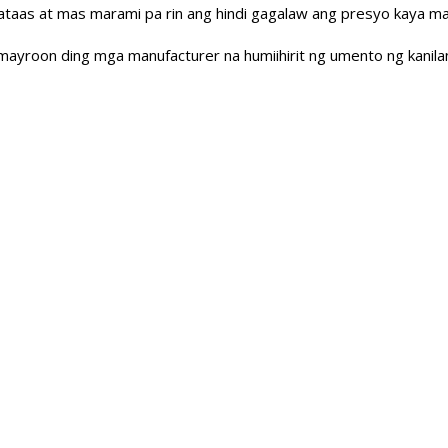
ataas at mas marami pa rin ang hindi gagalaw ang presyo kaya ma
mayroon ding mga manufacturer na humiihirit ng umento ng kanilan