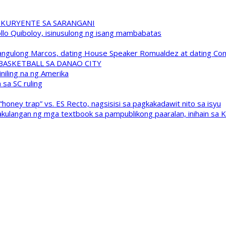
 KURYENTE SA SARANGANI
pollo Quiboloy, isinusulong ng isang mambabatas
 Pangulong Marcos, dating House Speaker Romualdez at dating C
A BASKETBALL SA DANAO CITY
niling na ng Amerika
sa SC ruling
oney trap” vs. ES Recto, nagsisisi sa pagkakadawit nito sa isyu
kulangan ng mga textbook sa pampublikong paaralan, inihain sa 