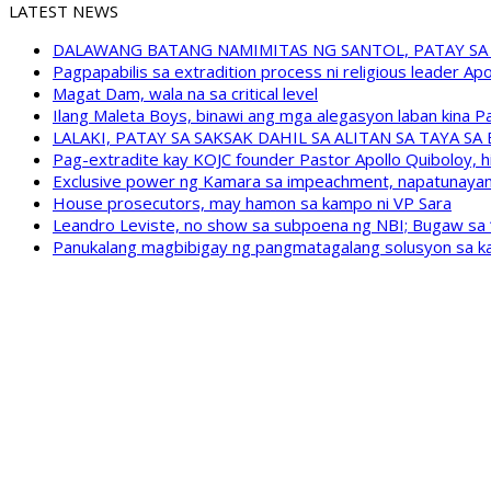
LATEST NEWS
DALAWANG BATANG NAMIMITAS NG SANTOL, PATAY SA
Pagpapabilis sa extradition process ni religious leader A
Magat Dam, wala na sa critical level
Ilang Maleta Boys, binawi ang mga alegasyon laban kina
LALAKI, PATAY SA SAKSAK DAHIL SA ALITAN SA TAYA S
Pag-extradite kay KOJC founder Pastor Apollo Quiboloy, hi
Exclusive power ng Kamara sa impeachment, napatunayan 
House prosecutors, may hamon sa kampo ni VP Sara
Leandro Leviste, no show sa subpoena ng NBI; Bugaw sa “h
Panukalang magbibigay ng pangmatagalang solusyon sa ka