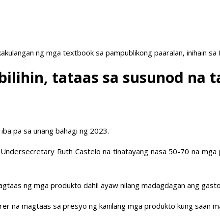
akulangan ng mga textbook sa pampublikong paaralan, inihain sa
ilihin, tataas sa susunod na 
 iba pa sa unang bahagi ng 2023.
) Undersecretary Ruth Castelo na tinatayang nasa 50-70 na mg
g pagtaas ng mga produkto dahil ayaw nilang madagdagan ang ga
er na magtaas sa presyo ng kanilang mga produkto kung saan mas