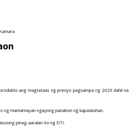
 Kamara
taon
a produkto ang magtataas ng presyo pagsampa ng 2023 dahil na
stos ng mamamayan ngayong panahon ng kapaskuhan.
using pinag-aaralan ito ng DTI.