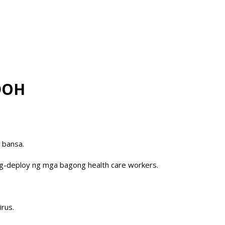
 DOH
 bansa.
g-deploy ng mga bagong health care workers.
irus.