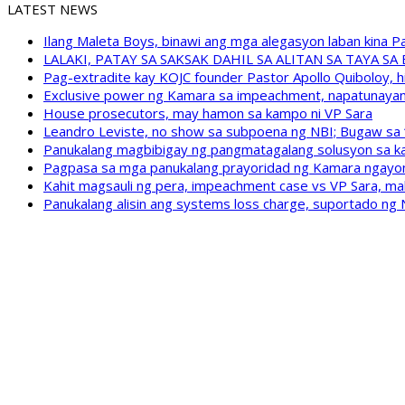
LATEST NEWS
Ilang Maleta Boys, binawi ang mga alegasyon laban kina
LALAKI, PATAY SA SAKSAK DAHIL SA ALITAN SA TAYA S
Pag-extradite kay KOJC founder Pastor Apollo Quiboloy, hi
Exclusive power ng Kamara sa impeachment, napatunayan 
House prosecutors, may hamon sa kampo ni VP Sara
Leandro Leviste, no show sa subpoena ng NBI; Bugaw sa “h
Panukalang magbibigay ng pangmatagalang solusyon sa ka
Pagpasa sa mga panukalang prayoridad ng Kamara ngayong
Kahit magsauli ng pera, impeachment case vs VP Sara, ma
Panukalang alisin ang systems loss charge, suportado ng