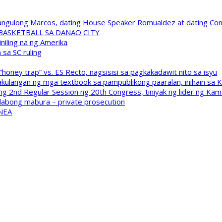
 Pangulong Marcos, dating House Speaker Romualdez at dating C
A BASKETBALL SA DANAO CITY
niling na ng Amerika
sa SC ruling
oney trap” vs. ES Recto, nagsisisi sa pagkakadawit nito sa isyu
kulangan ng mga textbook sa pampublikong paaralan, inihain sa 
 2nd Regular Session ng 20th Congress, tiniyak ng lider ng Kam
labong mabura – private prosecution
 NEA