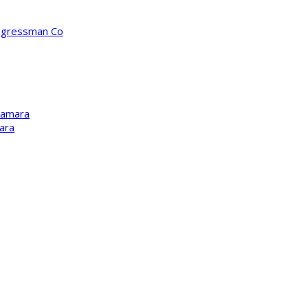
ongressman Co
Kamara
ara