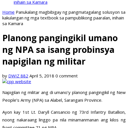
inihain sa Kamara
Home
Panukalang magbibigay ng pangmatagalang solusyon sa
kakulangan ng mga textbook sa pampublikong paaralan, inihain
sa Kamara
Planong pangingikil umano
ng NPA sa isang probinsya
napigilan ng militar
by
DWIZ 882
April 5, 2018
0 comment
Napigilan ng militar ang di umano’y planong pangingikil ng New
People’s Army (NPA) sa Alabel, Sarangani Province.
Ayon kay 1st Lt. Daryll Cansancio ng 73rd Infantry Batallion,
noong nakaraang linggo pa nila minamanmanan ang kilos ng
front committee 71 ng NPA.