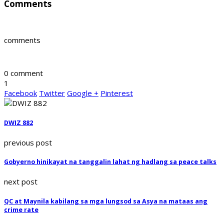
Comments
comments
0 comment
1
Facebook
Twitter
Google +
Pinterest
DWIZ 882
previous post
Gobyerno hinikayat na tanggalin lahat ng hadlang sa peace talks
next post
QC at Maynila kabilang sa mga lungsod sa Asya na mataas ang
crime rate