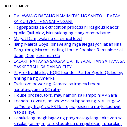
LATEST NEWS
DALAWANG BATANG NAMIMITAS NG SANTOL, PATAY
SA KURYENTE SA SARANGANI
Pagpapabilis sa extradition process ni religious leader
Apollo Quiboloy, isinusulong ng isang mambabatas
Magat Dam, wala na sa critical level
Ilang Maleta Boys, binawi ang mga alegasyon laban kina
Pangulong Marcos, dating House Speaker Romualdez at
dating Congressman Co
LALAKI, PATAY SA SAKSAK DAHIL SA ALITAN SA TAYA SA
BASKETBALL SA DANAO CITY
Pag-extradite kay KOJC founder Pastor Apollo Quiboloy,
hiniling na ng Amerika
Exclusive power ng Kamara sa impeachment,
napatunayan sa SC ruling
House prosecutors, may hamon sa kampo ni VP Sara
Leandro Leviste, no show sa subpoena ng NBI; Bugaw
sa “honey trap” vs. ES Recto, nagsisisi sa pagkakadawit
nito sa isyu
Panukalang magbibigay ng pangmatagalang solusyon sa
kakulangan ng mga textbook sa pampublikong paaralan,