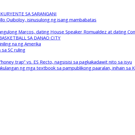
 KURYENTE SA SARANGANI
pollo Quiboloy, isinusulong ng isang mambabatas
 Pangulong Marcos, dating House Speaker Romualdez at dating C
A BASKETBALL SA DANAO CITY
niling na ng Amerika
sa SC ruling
oney trap” vs. ES Recto, nagsisisi sa pagkakadawit nito sa isyu
kulangan ng mga textbook sa pampublikong paaralan, inihain sa 