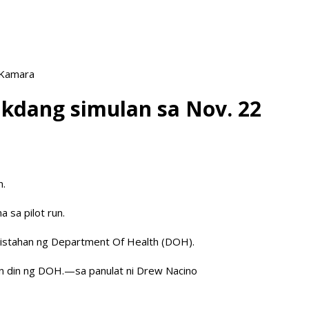
 Kamara
takdang simulan sa Nov. 22
n.
 sa pilot run.
g listahan ng Department Of Health (DOH).
hin din ng DOH.—sa panulat ni Drew Nacino