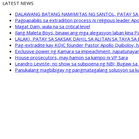
LATEST NEWS
DALAWANG BATANG NAMIMITAS NG SANTOL, PATAY SA
Pagpapabilis sa extradition process ni religious leader A
Magat Dam, wala na sa critical level
Ilang Maleta Boys, binawi ang mga alegasyon laban kina
LALAKI, PATAY SA SAKSAK DAHIL SA ALITAN SA TAYA S
Pag-extradite kay KOJC founder Pastor Apollo Quiboloy, hi
Exclusive power ng Kamara sa impeachment, napatunayan 
House prosecutors, may hamon sa kampo ni VP Sara
Leandro Leviste, no show sa subpoena ng NBI; Bugaw sa “h
Panukalang magbibigay ng pangmatagalang solusyon sa ka