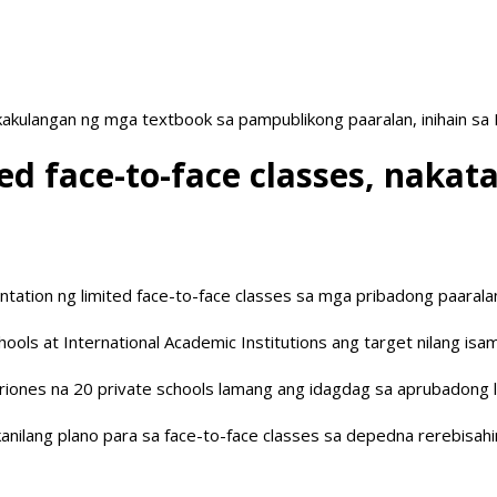
akulangan ng mga textbook sa pampublikong paaralan, inihain sa
ed face-to-face classes, naka
ation ng limited face-to-face classes sa mga pribadong paarala
ools at International Academic Institutions ang target nilang isama
 ni Briones na 20 private schools lamang ang idagdag sa aprubadon
kanilang plano para sa face-to-face classes sa depedna rerebisa