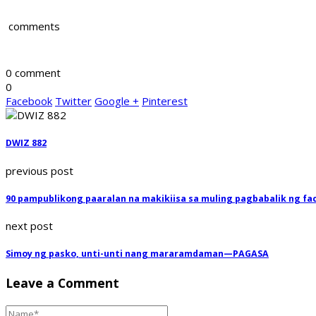
comments
0 comment
0
Facebook
Twitter
Google +
Pinterest
DWIZ 882
previous post
90 pampublikong paaralan na makikiisa sa muling pagbabalik ng fac
next post
Simoy ng pasko, unti-unti nang mararamdaman—PAGASA
Leave a Comment