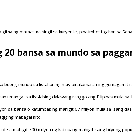
a gitna ng mataas na singil sa kuryente, pinaiimbestigahan sa Sen
 20 bansa sa mundo sa paggam
a buong mundo sa listahan ng may pinakamaraming gumagamit ng
saan umangat sa ika-labing dalawang ranggo ang Pilipinas mula sa 
on sa bansa o katumbas ng mahigit 67 milyon mula sa isang daan a
giging mabagal nito.
t sa mahigit 700 milyon ng kabuuang mahigit isang bilyong popul