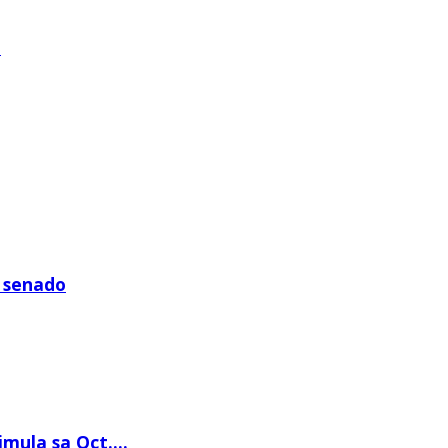
.
a senado
ula sa Oct....