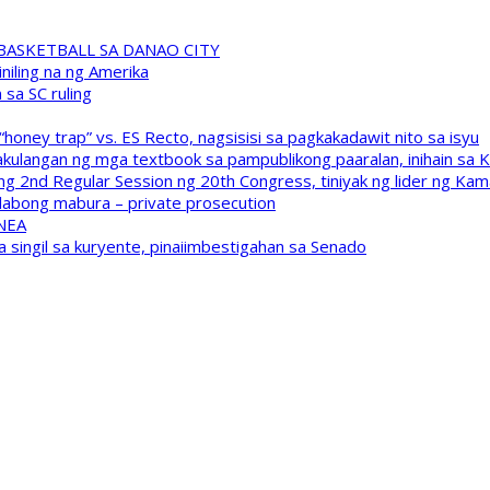
A BASKETBALL SA DANAO CITY
niling na ng Amerika
sa SC ruling
oney trap” vs. ES Recto, nagsisisi sa pagkakadawit nito sa isyu
kulangan ng mga textbook sa pampublikong paaralan, inihain sa 
 2nd Regular Session ng 20th Congress, tiniyak ng lider ng Kam
labong mabura – private prosecution
 NEA
a singil sa kuryente, pinaiimbestigahan sa Senado