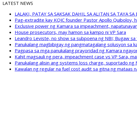
LATEST NEWS
LALAKI, PATAY SA SAKSAK DAHIL SA ALITAN SA TAYA S
Pag-extradite kay KOJC founder Pastor Apollo Quiboloy, hi
Exclusive power ng Kamara sa impeachment, napatunayan 
House prosecutors, may hamon sa kampo ni VP Sara
Leandro Leviste, no show sa subpoena ng NBI; Bugaw sa “h
Panukalang magbibigay ng pangmatagalang solusyon sa ka
Pagpasa sa mga panukalang prayoridad ng Kamara ngayong
Kahit magsauli ng pera, impeachment case vs VP Sara, ma
Panukalang alisin ang systems loss charge, suportado ng
Kawalan ng regular na fuel cost audit sa gitna ng mataas n