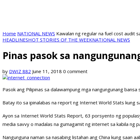
Home
NATIONAL NEWS
Kawalan ng regular na fuel cost audit s
HEADLINES
HOT STORIES OF THE WEEK
NATIONAL NEWS
Pinas pasok sa nangungunang
by
DWIZ 882
June 11, 2018
0 comment
Pasok ang Pilipinas sa dalawampung mga nangungunang bansa s
Batay ito sa ipinalabas na report ng Internet World Stats kung 
Ayon sa Internet World Stats Report, 63 porsyento ng populasy
media savvy o madalas na gumagamit ng internet sa kabila ng pa
Nangunguna naman sa nasabing listahan ang China kung saan aabo