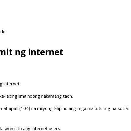
ado
it ng internet
 internet.
ika-labing lima noong nakaraang taon.
t apat (104) na milyong Filipino ang mga maituturing na social
asyon nito ang internet users.