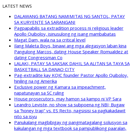
LATEST NEWS
DALAWANG BATANG NAMIMITAS NG SANTOL, PATAY
SA KURYENTE SA SARANGANI
Pagpapabilis sa extradition process ni religious leader
Apollo Quiboloy, isinusulong ng isang mambabatas
Magat Dam, wala na sa critical level
Ilang Maleta Boys, binawi ang mga alegasyon laban kina
Pangulong Marcos, dating House Speaker Romualdez at
dating Congressman Co
LALAKI, PATAY SA SAKSAK DAHIL SA ALITAN SA TAYA SA
BASKETBALL SA DANAO CITY
Pag-extradite kay KOJC founder Pastor Apollo Quiboloy,
hiniling na ng Amerika
Exclusive power ng Kamara sa impeachment,
napatunayan sa SC ruling
House prosecutors, may hamon sa kampo ni VP Sara
Leandro Leviste, no show sa subpoena ng NBI; Bugaw
sa “honey trap” vs. ES Recto, nagsisisi sa pagkakadawit
nito sa isyu
Panukalang magbibigay ng pangmatagalang solusyon sa
kakulangan ng mga textbook sa pampublikong paaralan,