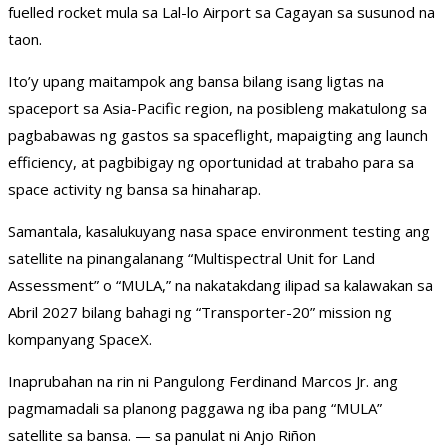
fuelled rocket mula sa Lal-lo Airport sa Cagayan sa susunod na
taon.
Ito’y upang maitampok ang bansa bilang isang ligtas na
spaceport sa Asia-Pacific region, na posibleng makatulong sa
pagbabawas ng gastos sa spaceflight, mapaigting ang launch
efficiency, at pagbibigay ng oportunidad at trabaho para sa
space activity ng bansa sa hinaharap.
Samantala, kasalukuyang nasa space environment testing ang
satellite na pinangalanang “Multispectral Unit for Land
Assessment” o “MULA,” na nakatakdang ilipad sa kalawakan sa
Abril 2027 bilang bahagi ng “Transporter-20” mission ng
kompanyang SpaceX.
Inaprubahan na rin ni Pangulong Ferdinand Marcos Jr. ang
pagmamadali sa planong paggawa ng iba pang “MULA”
satellite sa bansa. — sa panulat ni Anjo Riñon