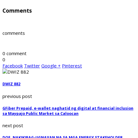
Comments
comments
0 comment
0
Facebook
Twitter
Google +
Pinterest
DWIZ 882
previous post
GFiber Prepaid, e-wallet naghatid ng digital at financial inclusion
sa Maypajo Public Market sa Caloocan
next post
DOE, NAKIKIPAG-UGNAYAN NA SA MGA ENERGY STAKEHOLDER