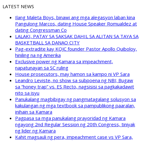
LATEST NEWS
Ilang Maleta Boys, binawi ang mga alegasyon laban kina
Pangulong Marcos, dating House Speaker Romualdez at
dating Congressman Co
LALAKI, PATAY SA SAKSAK DAHIL SA ALITAN SA TAYA SA
BASKETBALL SA DANAO CITY
Pag-extradite kay KOJC founder Pastor Apollo Quiboloy,
hiniling na ng Amerika
Exclusive power ng Kamara sa impeachment,
napatunayan sa SC ruling
House prosecutors, may hamon sa kampo ni VP Sara
Leandro Leviste, no show sa subpoena ng NBI; Bugaw
sa “honey trap” vs. ES Recto, nagsisisi sa pagkakadawit
nito sa isyu
Panukalang magbibigay ng pangmatagalang solusyon sa
kakulangan ng mga textbook sa pampublikong paaralan,
inihain sa Kamara
Pagpasa sa mga panukalang prayoridad ng Kamara
ngayong 2nd Regular Session ng 20th Congress, tiniyak
ng lider ng Kamara
Kahit magsauli ng pera, impeachment case vs VP Sara,