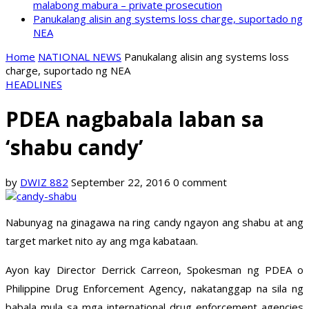
malabong mabura – private prosecution
Panukalang alisin ang systems loss charge, suportado ng
NEA
Home
NATIONAL NEWS
Panukalang alisin ang systems loss
charge, suportado ng NEA
HEADLINES
PDEA nagbabala laban sa
‘shabu candy’
by
DWIZ 882
September 22, 2016
0 comment
Nabunyag na ginagawa na ring candy ngayon ang shabu at ang
target market nito ay ang mga kabataan.
Ayon kay Director Derrick Carreon, Spokesman ng PDEA o
Philippine Drug Enforcement Agency, nakatanggap na sila ng
babala mula sa mga international drug enforcement agencies