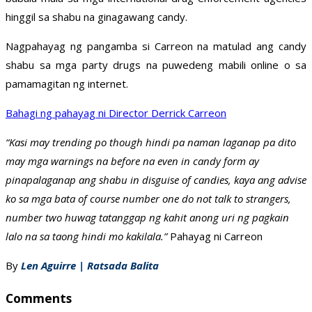
hinggil sa shabu na ginagawang candy.
Nagpahayag ng pangamba si Carreon na matulad ang candy
shabu sa mga party drugs na puwedeng mabili online o sa
pamamagitan ng internet.
Bahagi ng pahayag ni Director Derrick Carreon
“Kasi may trending po though hindi pa naman laganap pa dito
may mga warnings na before na even in candy form ay
pinapalaganap ang shabu in disguise of candies, kaya ang advise
ko sa mga bata of course number one do not talk to strangers,
number two huwag tatanggap ng kahit anong uri ng pagkain
lalo na sa taong hindi mo kakilala.”
Pahayag ni Carreon
By
Len Aguirre | Ratsada Balita
Comments