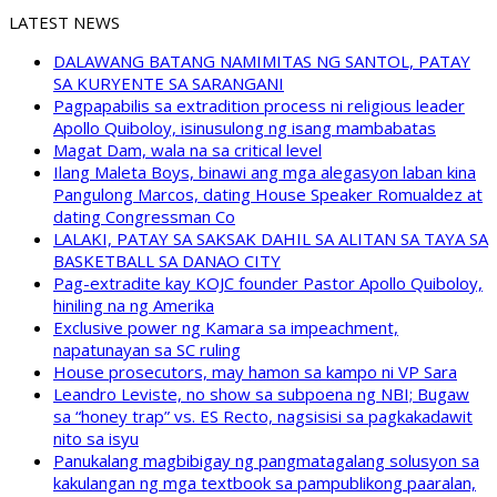
LATEST NEWS
DALAWANG BATANG NAMIMITAS NG SANTOL, PATAY
SA KURYENTE SA SARANGANI
Pagpapabilis sa extradition process ni religious leader
Apollo Quiboloy, isinusulong ng isang mambabatas
Magat Dam, wala na sa critical level
Ilang Maleta Boys, binawi ang mga alegasyon laban kina
Pangulong Marcos, dating House Speaker Romualdez at
dating Congressman Co
LALAKI, PATAY SA SAKSAK DAHIL SA ALITAN SA TAYA SA
BASKETBALL SA DANAO CITY
Pag-extradite kay KOJC founder Pastor Apollo Quiboloy,
hiniling na ng Amerika
Exclusive power ng Kamara sa impeachment,
napatunayan sa SC ruling
House prosecutors, may hamon sa kampo ni VP Sara
Leandro Leviste, no show sa subpoena ng NBI; Bugaw
sa “honey trap” vs. ES Recto, nagsisisi sa pagkakadawit
nito sa isyu
Panukalang magbibigay ng pangmatagalang solusyon sa
kakulangan ng mga textbook sa pampublikong paaralan,