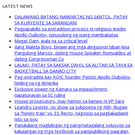
LATEST NEWS
DALAWANG BATANG NAMIMITAS NG SANTOL, PATAY
SA KURYENTE SA SARANGANI
Pagpapabilis sa extradition process ni religious leader
Apollo Quiboloy, isinusulong ng isang mambabatas
Magat Dam, wala na sa critical level
Ilang Maleta Boys, binawi ang mga alegasyon laban kina
Pangulong Marcos, dating House Speaker Romualdez at
dating Congressman Co
LALAKI, PATAY SA SAKSAK DAHIL SA ALITAN SA TAYA SA
BASKETBALL SA DANAO CITY
Pag-extradite kay KOJC founder Pastor Apollo Quiboloy,
hiniling na ng Amerika
Exclusive power ng Kamara sa impeachment,
napatunayan sa SC ruling
House prosecutors, may hamon sa kampo ni VP Sara
Leandro Leviste, no show sa subpoena ng NBI; Bugaw
sa “honey trap” vs. ES Recto, nagsisisi sa pagkakadawit
nito sa isyu
Panukalang magbibigay ng pangmatagalang solusyon sa
kakulangan ng mga textbook sa pampublikong paaralan,