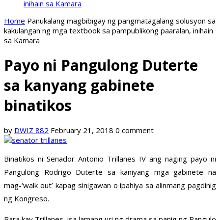
inihain sa Kamara
Home
Panukalang magbibigay ng pangmatagalang solusyon sa
kakulangan ng mga textbook sa pampublikong paaralan, inihain
sa Kamara
Payo ni Pangulong Duterte
sa kanyang gabinete
binatikos
by
DWIZ 882
February 21, 2018
0 comment
Binatikos ni Senador Antonio Trillanes IV ang naging payo ni
Pangulong Rodrigo Duterte sa kaniyang mga gabinete na
mag-‘walk out’ kapag sinigawan o ipahiya sa alinmang pagdinig
ng Kongreso.
Para kay Trillanes, isa lamang uri ng drama sa panig ng Pangulo