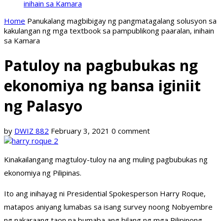
inihain sa Kamara
Home
Panukalang magbibigay ng pangmatagalang solusyon sa
kakulangan ng mga textbook sa pampublikong paaralan, inihain
sa Kamara
Patuloy na pagbubukas ng
ekonomiya ng bansa iginiit
ng Palasyo
by
DWIZ 882
February 3, 2021
0 comment
Kinakailangang magtuloy-tuloy na ang muling pagbubukas ng
ekonomiya ng Pilipinas.
Ito ang inihayag ni Presidential Spokesperson Harry Roque,
matapos aniyang lumabas sa isang survey noong Nobyembre
ng nakaraang taon na bumaba ang bilang ng mga Pilipinong