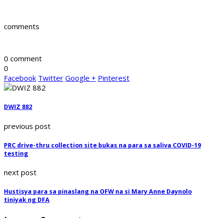
comments
0 comment
0
Facebook
Twitter
Google +
Pinterest
DWIZ 882
previous post
PRC drive-thru collection site bukas na para sa saliva COVID-19
testing
next post
Hustisya para sa pinaslang na OFW na si Mary Anne Daynolo
tiniyak ng DFA