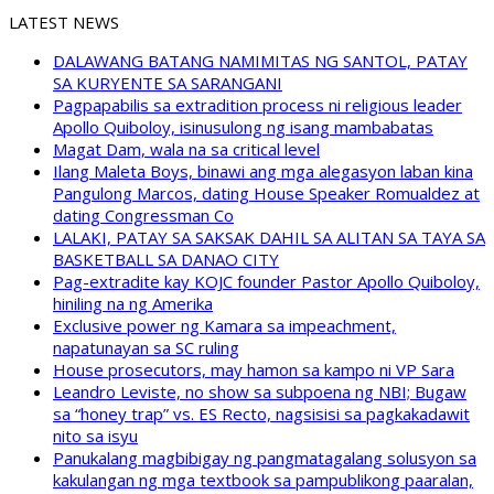
LATEST NEWS
DALAWANG BATANG NAMIMITAS NG SANTOL, PATAY
SA KURYENTE SA SARANGANI
Pagpapabilis sa extradition process ni religious leader
Apollo Quiboloy, isinusulong ng isang mambabatas
Magat Dam, wala na sa critical level
Ilang Maleta Boys, binawi ang mga alegasyon laban kina
Pangulong Marcos, dating House Speaker Romualdez at
dating Congressman Co
LALAKI, PATAY SA SAKSAK DAHIL SA ALITAN SA TAYA SA
BASKETBALL SA DANAO CITY
Pag-extradite kay KOJC founder Pastor Apollo Quiboloy,
hiniling na ng Amerika
Exclusive power ng Kamara sa impeachment,
napatunayan sa SC ruling
House prosecutors, may hamon sa kampo ni VP Sara
Leandro Leviste, no show sa subpoena ng NBI; Bugaw
sa “honey trap” vs. ES Recto, nagsisisi sa pagkakadawit
nito sa isyu
Panukalang magbibigay ng pangmatagalang solusyon sa
kakulangan ng mga textbook sa pampublikong paaralan,