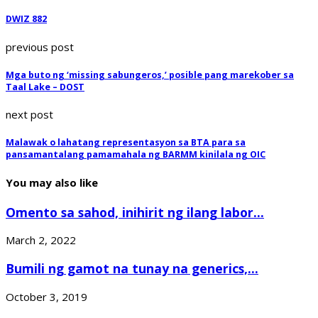
DWIZ 882
previous post
Mga buto ng ‘missing sabungeros,’ posible pang marekober sa
Taal Lake – DOST
next post
Malawak o lahatang representasyon sa BTA para sa
pansamantalang pamamahala ng BARMM kinilala ng OIC
You may also like
Omento sa sahod, inihirit ng ilang labor...
March 2, 2022
Bumili ng gamot na tunay na generics,...
October 3, 2019