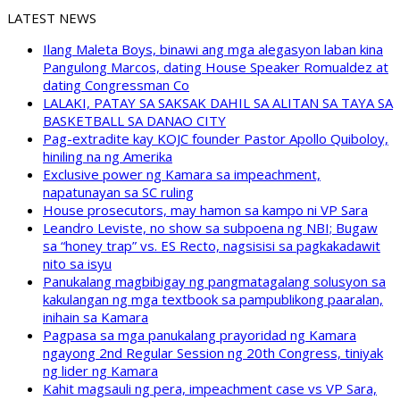
LATEST NEWS
Ilang Maleta Boys, binawi ang mga alegasyon laban kina
Pangulong Marcos, dating House Speaker Romualdez at
dating Congressman Co
LALAKI, PATAY SA SAKSAK DAHIL SA ALITAN SA TAYA SA
BASKETBALL SA DANAO CITY
Pag-extradite kay KOJC founder Pastor Apollo Quiboloy,
hiniling na ng Amerika
Exclusive power ng Kamara sa impeachment,
napatunayan sa SC ruling
House prosecutors, may hamon sa kampo ni VP Sara
Leandro Leviste, no show sa subpoena ng NBI; Bugaw
sa “honey trap” vs. ES Recto, nagsisisi sa pagkakadawit
nito sa isyu
Panukalang magbibigay ng pangmatagalang solusyon sa
kakulangan ng mga textbook sa pampublikong paaralan,
inihain sa Kamara
Pagpasa sa mga panukalang prayoridad ng Kamara
ngayong 2nd Regular Session ng 20th Congress, tiniyak
ng lider ng Kamara
Kahit magsauli ng pera, impeachment case vs VP Sara,