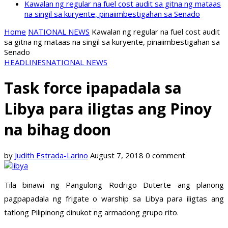
Kawalan ng regular na fuel cost audit sa gitna ng mataas
na singil sa kuryente, pinaiimbestigahan sa Senado
Home
NATIONAL NEWS
Kawalan ng regular na fuel cost audit
sa gitna ng mataas na singil sa kuryente, pinaiimbestigahan sa
Senado
HEADLINES
NATIONAL NEWS
Task force ipapadala sa
Libya para iligtas ang Pinoy
na bihag doon
by
Judith Estrada-Larino
August 7, 2018
0 comment
Tila binawi ng Pangulong Rodrigo Duterte ang planong
pagpapadala ng frigate o warship sa Libya para iligtas ang
tatlong Pilipinong dinukot ng armadong grupo rito.