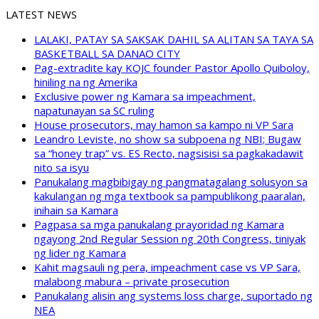
LATEST NEWS
LALAKI, PATAY SA SAKSAK DAHIL SA ALITAN SA TAYA SA
BASKETBALL SA DANAO CITY
Pag-extradite kay KOJC founder Pastor Apollo Quiboloy,
hiniling na ng Amerika
Exclusive power ng Kamara sa impeachment,
napatunayan sa SC ruling
House prosecutors, may hamon sa kampo ni VP Sara
Leandro Leviste, no show sa subpoena ng NBI; Bugaw
sa “honey trap” vs. ES Recto, nagsisisi sa pagkakadawit
nito sa isyu
Panukalang magbibigay ng pangmatagalang solusyon sa
kakulangan ng mga textbook sa pampublikong paaralan,
inihain sa Kamara
Pagpasa sa mga panukalang prayoridad ng Kamara
ngayong 2nd Regular Session ng 20th Congress, tiniyak
ng lider ng Kamara
Kahit magsauli ng pera, impeachment case vs VP Sara,
malabong mabura – private prosecution
Panukalang alisin ang systems loss charge, suportado ng
NEA