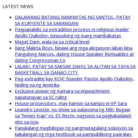
LATEST NEWS
DALAWANG BATANG NAMIMITAS NG SANTOL, PATAY
SA KURYENTE SA SARANGANI
Pagpapabilis sa extradition process ni religious leader
Apollo Quiboloy, isinusulong ng isang mambabatas
Magat Dam, wala na sa critical level
Ilang Maleta Boys, binawi ang mga alegasyon laban kina
Pangulong Marcos, dating House Speaker Romualdez at
dating Congressman Co
LALAKI, PATAY SA SAKSAK DAHIL SA ALITAN SA TAYA SA
BASKETBALL SA DANAO CITY
Pag-extradite kay KOJC founder Pastor Apollo Quiboloy,
hiniling na ng Amerika
Exclusive power ng Kamara sa impeachment,
napatunayan sa SC ruling
House prosecutors, may hamon sa kampo ni VP Sara
Leandro Leviste, no show sa subpoena ng NBI; Bugaw
sa “honey trap” vs. ES Recto, nagsisisi sa pagkakadawit
nito sa isyu
Panukalang magbibigay ng pangmatagalang solusyon sa
kakulangan ng mga textbook sa pampublikong paaralan,