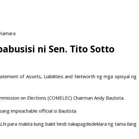
 Kamara
busisi ni Sen. Tito Sotto
tatement of Assets, Liabilities and Networth ng mga opisyal ng
ommission on Elections (COMELEC) Chairman Andy Bautista.
ng impeachable official si Bautista.
ALN para makita kung bakit hindi nakapagdedeklara ng tama ilang