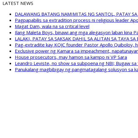
LATEST NEWS
DALAWANG BATANG NAMIMITAS NG SANTOL, PATAY SA
Pagpapabilis sa extradition process ni religious leader A
Magat Dam, wala na sa critical level
Ilang Maleta Boys, binawi ang mga alegasyon laban kina
LALAKI, PATAY SA SAKSAK DAHIL SA ALITAN SA TAYA S
Pag-extradite kay KOJC founder Pastor Apollo Quiboloy, hi
Exclusive power ng Kamara sa impeachment, napatunayan 
House prosecutors, may hamon sa kampo ni VP Sara
Leandro Leviste, no show sa subpoena ng NBI; Bugaw sa “h
Panukalang magbibigay ng pangmatagalang solusyon sa ka