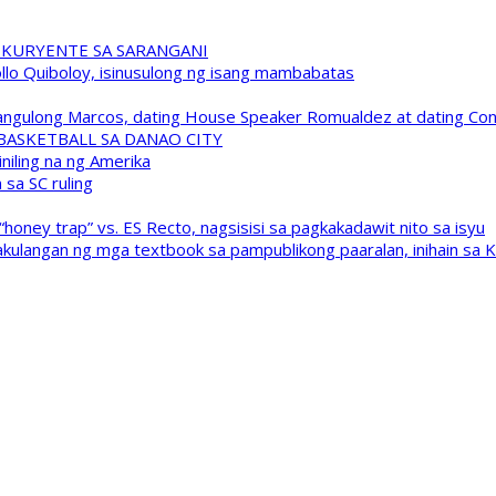
 KURYENTE SA SARANGANI
pollo Quiboloy, isinusulong ng isang mambabatas
 Pangulong Marcos, dating House Speaker Romualdez at dating C
A BASKETBALL SA DANAO CITY
niling na ng Amerika
sa SC ruling
oney trap” vs. ES Recto, nagsisisi sa pagkakadawit nito sa isyu
kulangan ng mga textbook sa pampublikong paaralan, inihain sa 