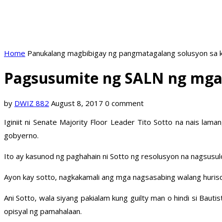
Home
Panukalang magbibigay ng pangmatagalang solusyon sa k
Pagsusumite ng SALN ng mga o
by
DWIZ 882
August 8, 2017
0 comment
Iginiit ni Senate Majority Floor Leader Tito Sotto na nais la
gobyerno.
Ito ay kasunod ng paghahain ni Sotto ng resolusyon na nagsus
Ayon kay sotto, nagkakamali ang mga nagsasabing walang hurisdi
Ani Sotto, wala siyang pakialam kung guilty man o hindi si Bau
opisyal ng pamahalaan.