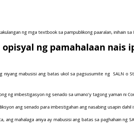
akulangan ng mga textbook sa pampublikong paaralan, inihain sa
pisyal ng pamahalaan nais ipa
mang niyang mabusisi ang batas ukol sa pagsusumite ng SALN o S
ulong ng imbestigasyon ng senado sa umano’y tagong yaman ni C
ksyon ang senado para imbestigahan ang nasabing usapin dahil isa
tista, ang mahalaga aniya ay mabusisi ang batas sa paghahain ng S