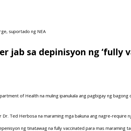
arge, suportado ng NEA
r jab sa depinisyon ng ‘fully 
artment of Health na muling ipanukala ang pagbigay ng bagong d
er Dr. Ted Herbosa na maraming mga bakuna ang nagre-require ng 
epenisyon ng tinatawag na fully vaccinated para mas maraming t