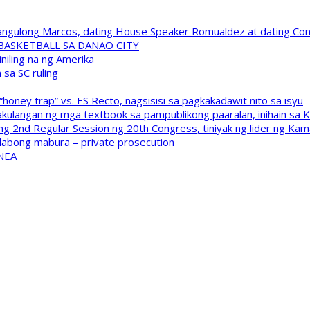
 Pangulong Marcos, dating House Speaker Romualdez at dating C
A BASKETBALL SA DANAO CITY
niling na ng Amerika
sa SC ruling
oney trap” vs. ES Recto, nagsisisi sa pagkakadawit nito sa isyu
kulangan ng mga textbook sa pampublikong paaralan, inihain sa 
 2nd Regular Session ng 20th Congress, tiniyak ng lider ng Kam
labong mabura – private prosecution
 NEA