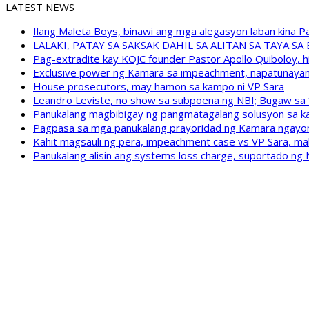
LATEST NEWS
Ilang Maleta Boys, binawi ang mga alegasyon laban kina
LALAKI, PATAY SA SAKSAK DAHIL SA ALITAN SA TAYA S
Pag-extradite kay KOJC founder Pastor Apollo Quiboloy, hi
Exclusive power ng Kamara sa impeachment, napatunayan 
House prosecutors, may hamon sa kampo ni VP Sara
Leandro Leviste, no show sa subpoena ng NBI; Bugaw sa “h
Panukalang magbibigay ng pangmatagalang solusyon sa ka
Pagpasa sa mga panukalang prayoridad ng Kamara ngayong
Kahit magsauli ng pera, impeachment case vs VP Sara, ma
Panukalang alisin ang systems loss charge, suportado ng