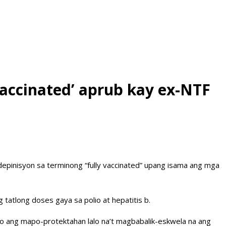
vaccinated’ aprub kay ex-NTF
epinisyon sa terminong “fully vaccinated” upang isama ang mga
tatlong doses gaya sa polio at hepatitis b.
ao ang mapo-protektahan lalo na’t magbabalik-eskwela na ang