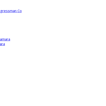
ongressman Co
Kamara
ara