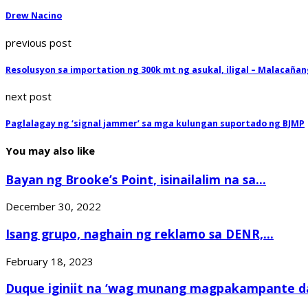
Drew Nacino
previous post
Resolusyon sa importation ng 300k mt ng asukal, iligal – Malacaña
next post
Paglalagay ng ‘signal jammer’ sa mga kulungan suportado ng BJMP
You may also like
Bayan ng Brooke’s Point, isinailalim na sa...
December 30, 2022
Isang grupo, naghain ng reklamo sa DENR,...
February 18, 2023
Duque iginiit na ‘wag munang magpakampante dah