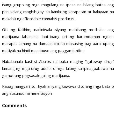
isang grupo ng mga magulang na ipasa na bilang batas ang
panukalang magbibigay sa kanila ng karapatan at kalayaan na
makabili ng affordable cannabis products.
Giit ng Kalihim, naniniwala siyang mabisang medisina ang
marijuana laban sa ibat-ibang uri ng karamdaman ngunit
marapat lamang na dumaan ito sa masusing pag-aaral upang
matiyak na hindi maaabuso ang paggamit nito.
Nababahala kasi si Abalos na baka maging “gateway drug”
lamang ng mga drug addict o mga lulong sa ipinagbabawal na
gamot ang pagsasalegal ng marijuana.
Kapag nangyari ito, tiyak aniyang kawawa dito ang mga bata o
ang susunod na henerasyon.
Comments