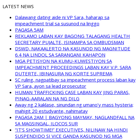
LATEST NEWS
Dalawang dating aide ni VP Sara, haharap sa
impeachment trial sa susunod na linggo
PAGASA 5AM
REKLAMO LABAN KAY BAGONG TALAGANG HEALTH
SECRETARY PUJALTE, ISINAMPA SA OMBUDSMAN
DSWD, NAKAALERTO NA KASUNOD NG MAGNITUDE
6.4 NA LINDOL SA SARANGANI KAHAPON
MGA PETISYON NA KUMU-KUWESTIYON SA
IMPEACHMENT PROCEEDINGS LABAN KAY V.P. SARA
DUTERTE, IBINASURA NG KORTE SUPREMA
SC ruling, nagpatibay sa impeachment process laban kay
VP Sara, ayon sa lead prosecutor
HUMAN TRAFFICKING CASE LABAN KAY JING PARAS,
PINAG-AARALAN NA NG DILG
Away ng 2 kaklase, sinundan ng umano’y mass hysteria;
mahigit 20 estudyante, nahimatay
PAGASA 2AM | BAGYONG MAYMAY, NAGLANDFALL NA
SA MAGSINGAL, ILOCOS SUR
“IT’S SHOWTIME!” EXECUTIVES, NILINAW NA HINDI
SUSPENDIDO SI VICE GANDA KASUNOD NG MGA