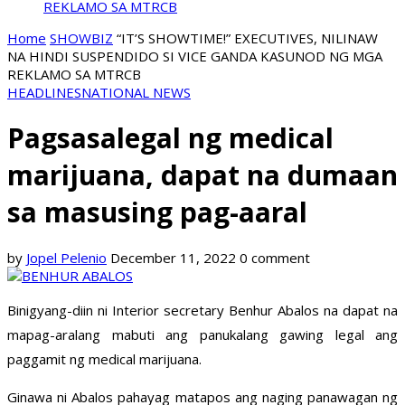
REKLAMO SA MTRCB
Home
SHOWBIZ
“IT’S SHOWTIME!” EXECUTIVES, NILINAW
NA HINDI SUSPENDIDO SI VICE GANDA KASUNOD NG MGA
REKLAMO SA MTRCB
HEADLINES
NATIONAL NEWS
Pagsasalegal ng medical
marijuana, dapat na dumaan
sa masusing pag-aaral
by
Jopel Pelenio
December 11, 2022
0 comment
Binigyang-diin ni Interior secretary Benhur Abalos na dapat na
mapag-aralang mabuti ang panukalang gawing legal ang
paggamit ng medical marijuana.
Ginawa ni Abalos pahayag matapos ang naging panawagan ng