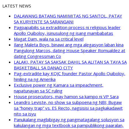
LATEST NEWS
DALAWANG BATANG NAMIMITAS NG SANTOL, PATAY
SA KURYENTE SA SARANGANI
Pagpapabilis sa extradition process ni religious leader
Apollo Quiboloy, isinusulong ng isang mambabatas
Magat Dam, wala na sa critical level
Ilang Maleta Boys, binawi ang mga alegasyon laban kina
Pangulong Marcos, dating House Speaker Romualdez at
dating Congressman Co
LALAKI, PATAY SA SAKSAK DAHIL SA ALITAN SA TAYA SA
BASKETBALL SA DANAO CITY
Pag-extradite kay KOJC founder Pastor Apollo Quiboloy,
hiniling na ng Amerika
Exclusive power ng Kamara sa impeachment,
napatunayan sa SC ruling
House prosecutors, may hamon sa kampo ni VP Sara
Leandro Leviste, no show sa subpoena ng NBI; Bugaw
sa “honey trap” vs. ES Recto, nagsisisi sa pagkakadawit
nito sa isyu
Panukalang magbibigay ng pangmatagalang solusyon sa
kakulangan ng mga textbook sa pampublikong paaralan,