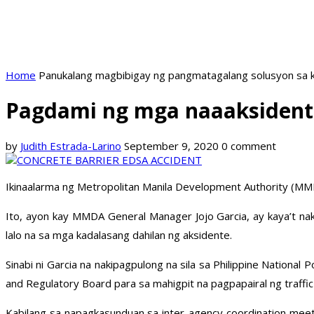
Home
Panukalang magbibigay ng pangmatagalang solusyon sa k
Pagdami ng mga naaaksidente
by
Judith Estrada-Larino
September 9, 2020
0 comment
Ikinaalarma ng Metropolitan Manila Development Authority (MM
Ito, ayon kay MMDA General Manager Jojo Garcia, ay kaya’t na
lalo na sa mga kadalasang dahilan ng aksidente.
Sinabi ni Garcia na nakipagpulong na sila sa Philippine Nationa
and Regulatory Board para sa mahigpit na pagpapairal ng traffic 
Kabilang sa napagkasunduan sa inter-agency coordination meetin