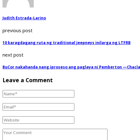
Judith Estrada-Larino
previous post
10 karagdagang ruta ng traditional jeepneys inilarga ng LTFRB
next post
BuCor nakahanda nang iproseso ang paglaya ni Pemberton —Chacl
Leave a Comment