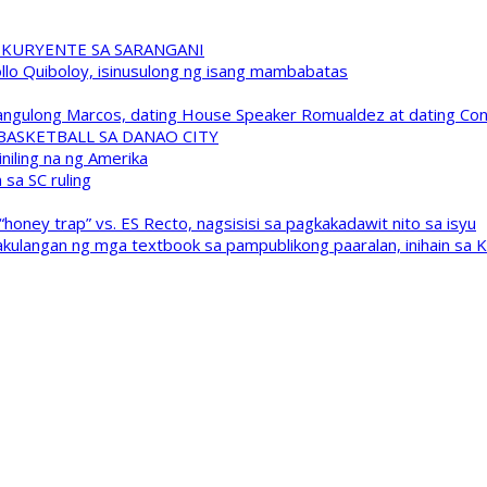
 KURYENTE SA SARANGANI
pollo Quiboloy, isinusulong ng isang mambabatas
 Pangulong Marcos, dating House Speaker Romualdez at dating C
A BASKETBALL SA DANAO CITY
niling na ng Amerika
sa SC ruling
oney trap” vs. ES Recto, nagsisisi sa pagkakadawit nito sa isyu
kulangan ng mga textbook sa pampublikong paaralan, inihain sa 