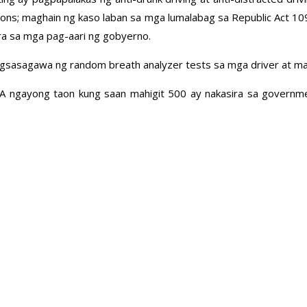
ions; maghain ng kaso laban sa mga lumalabag sa Republic Act 10
ra sa mga pag-aari ng gobyerno.
pagsasagawa ng random breath analyzer tests sa mga driver at 
SA ngayong taon kung saan mahigit 500 ay nakasira sa govern