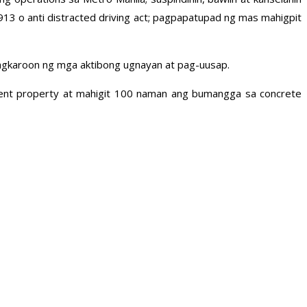
913 o anti distracted driving act; pagpapatupad ng mas mahigpit
magkaroon ng mga aktibong ugnayan at pag-uusap.
ment property at mahigit 100 naman ang bumangga sa concrete