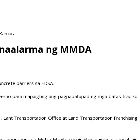
 Kamara
ikinaalarma ng MMDA
ncrete barriers sa EDSA.
obyerno para mapaigting ang pagpapatupad ng mga batas trapiko
n, Lant Transportation Office at Land Transportation Franchising
g operations sa Metro Manila; suspindihin, bawiin at kanselahin