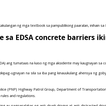
akulangan ng mga textbook sa pampublikong paaralan, inihain sa
 sa EDSA concrete barriers 
DA) ang tumataas na kaso ng mga aksidente may kaugnayan sa co
kikipag-ugnayan na sila sa iba pang kinauukulang ahensya ng g
l Police (PNP) Highway Patrol Group, Department of Transportatio
rules and regulations.
g ay pagpapalakas ng anti-drunk driving at anti-distracted drivin