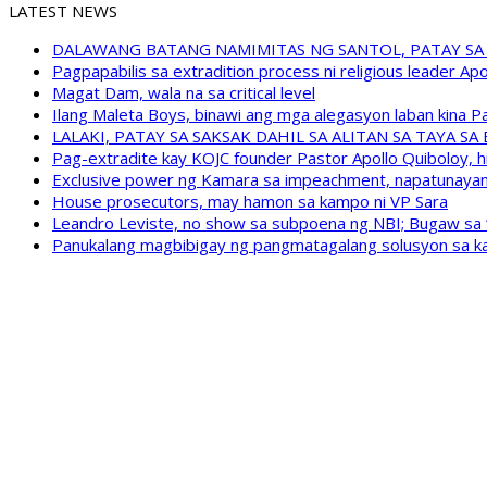
LATEST NEWS
DALAWANG BATANG NAMIMITAS NG SANTOL, PATAY SA
Pagpapabilis sa extradition process ni religious leader A
Magat Dam, wala na sa critical level
Ilang Maleta Boys, binawi ang mga alegasyon laban kina
LALAKI, PATAY SA SAKSAK DAHIL SA ALITAN SA TAYA S
Pag-extradite kay KOJC founder Pastor Apollo Quiboloy, hi
Exclusive power ng Kamara sa impeachment, napatunayan 
House prosecutors, may hamon sa kampo ni VP Sara
Leandro Leviste, no show sa subpoena ng NBI; Bugaw sa “h
Panukalang magbibigay ng pangmatagalang solusyon sa ka