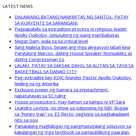
LATEST NEWS
DALAWANG BATANG NAMIMITAS NG SANTOL, PATAY
SA KURYENTE SA SARANGANI
Pagpapabilis sa extradition process ni religious leader
Apollo Quiboloy, isinusulong ng isang mambabatas
Magat Dam, wala na sa critical level
Ilang Maleta Boys, binawi ang mga alegasyon laban kina
Pangulong Marcos, dating House Speaker Romualdez at
dating Congressman Co
LALAKI, PATAY SA SAKSAK DAHIL SA ALITAN SA TAYA SA
BASKETBALL SA DANAO CITY
Pag-extradite kay KOJC founder Pastor Apollo Quiboloy,
hiniling na ng Amerika
Exclusive power ng Kamara sa impeachment,
napatunayan sa SC ruling
House prosecutors, may hamon sa kampo ni VP Sara
Leandro Leviste, no show sa subpoena ng NBI; Bugaw
sa “honey trap” vs. ES Recto, nagsisisi sa pagkakadawit
nito sa isyu
Panukalang magbibigay ng pangmatagalang solusyon sa
kakulangan ng mga textbook sa pampublikong paaralan,