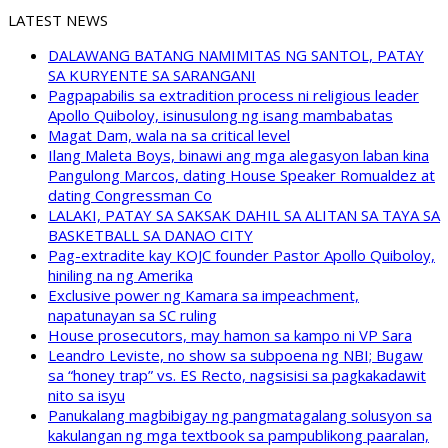
LATEST NEWS
DALAWANG BATANG NAMIMITAS NG SANTOL, PATAY
SA KURYENTE SA SARANGANI
Pagpapabilis sa extradition process ni religious leader
Apollo Quiboloy, isinusulong ng isang mambabatas
Magat Dam, wala na sa critical level
Ilang Maleta Boys, binawi ang mga alegasyon laban kina
Pangulong Marcos, dating House Speaker Romualdez at
dating Congressman Co
LALAKI, PATAY SA SAKSAK DAHIL SA ALITAN SA TAYA SA
BASKETBALL SA DANAO CITY
Pag-extradite kay KOJC founder Pastor Apollo Quiboloy,
hiniling na ng Amerika
Exclusive power ng Kamara sa impeachment,
napatunayan sa SC ruling
House prosecutors, may hamon sa kampo ni VP Sara
Leandro Leviste, no show sa subpoena ng NBI; Bugaw
sa “honey trap” vs. ES Recto, nagsisisi sa pagkakadawit
nito sa isyu
Panukalang magbibigay ng pangmatagalang solusyon sa
kakulangan ng mga textbook sa pampublikong paaralan,