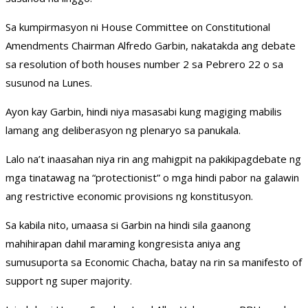
Sa kumpirmasyon ni House Committee on Constitutional
Amendments Chairman Alfredo Garbin, nakatakda ang debate
sa resolution of both houses number 2 sa Pebrero 22 o sa
susunod na Lunes.
Ayon kay Garbin, hindi niya masasabi kung magiging mabilis
lamang ang deliberasyon ng plenaryo sa panukala.
Lalo na’t inaasahan niya rin ang mahigpit na pakikipagdebate ng
mga tinatawag na “protectionist” o mga hindi pabor na galawin
ang restrictive economic provisions ng konstitusyon.
Sa kabila nito, umaasa si Garbin na hindi sila gaanong
mahihirapan dahil maraming kongresista aniya ang
sumusuporta sa Economic Chacha, batay na rin sa manifesto of
support ng super majority.