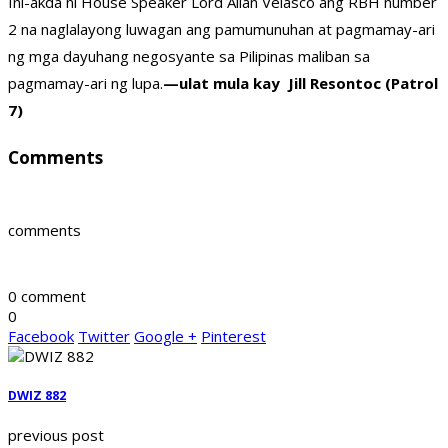
Ini-akda ni House Speaker Lord Allan Velasco ang RBH number
2 na naglalayong luwagan ang pamumunuhan at pagmamay-ari
ng mga dayuhang negosyante sa Pilipinas maliban sa
pagmamay-ari ng lupa.
—ulat mula kay Jill Resontoc (Patrol
7)
Comments
comments
0 comment
0
Facebook
Twitter
Google +
Pinterest
DWIZ 882
previous post