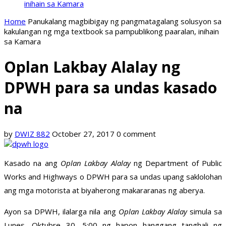
inihain sa Kamara
Home
Panukalang magbibigay ng pangmatagalang solusyon sa
kakulangan ng mga textbook sa pampublikong paaralan, inihain
sa Kamara
Oplan Lakbay Alalay ng
DPWH para sa undas kasado
na
by
DWIZ 882
October 27, 2017
0 comment
Kasado na ang
Oplan Lakbay Alalay
ng Department of Public
Works and Highways o DPWH para sa undas upang saklolohan
ang mga motorista at biyaherong makararanas ng aberya.
Ayon sa DPWH, ilalarga nila ang
Oplan Lakbay Alalay
simula sa
Lunes, Oktubre 30, 5:00 ng hapon hanggang tanghali ng