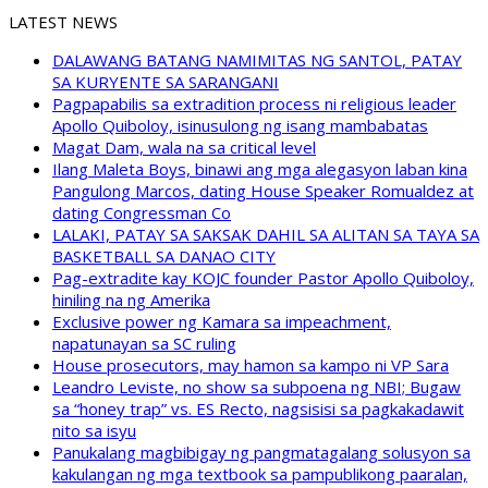
LATEST NEWS
DALAWANG BATANG NAMIMITAS NG SANTOL, PATAY
SA KURYENTE SA SARANGANI
Pagpapabilis sa extradition process ni religious leader
Apollo Quiboloy, isinusulong ng isang mambabatas
Magat Dam, wala na sa critical level
Ilang Maleta Boys, binawi ang mga alegasyon laban kina
Pangulong Marcos, dating House Speaker Romualdez at
dating Congressman Co
LALAKI, PATAY SA SAKSAK DAHIL SA ALITAN SA TAYA SA
BASKETBALL SA DANAO CITY
Pag-extradite kay KOJC founder Pastor Apollo Quiboloy,
hiniling na ng Amerika
Exclusive power ng Kamara sa impeachment,
napatunayan sa SC ruling
House prosecutors, may hamon sa kampo ni VP Sara
Leandro Leviste, no show sa subpoena ng NBI; Bugaw
sa “honey trap” vs. ES Recto, nagsisisi sa pagkakadawit
nito sa isyu
Panukalang magbibigay ng pangmatagalang solusyon sa
kakulangan ng mga textbook sa pampublikong paaralan,