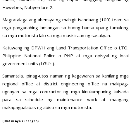
Huwebes, Nobyembre 2.
Magtatalaga ang ahensya ng mahigit isandaang (100) team sa
mga pangunahing lansangan sa buong bansa upang tumulong
sa mga motorista lalo sa mga masisiraan ng sasakyan.
Katuwang ng DPWH ang Land Transportation Office o LTO,
Philippine National Police o PNP at mga opisyal ng local
government units (LGU’s).
Samantala, ipinag-utos naman ng kagawaran sa kanilang mga
regional office at district engineering office na makipag-
ugnayan sa mga contractor ng mga kinukumpuning kalsada
para sa schedule ng maintenance work at maagang
makapagpalabas ng abiso sa mga motorista.
(Ulat ni Aya Yupangco)