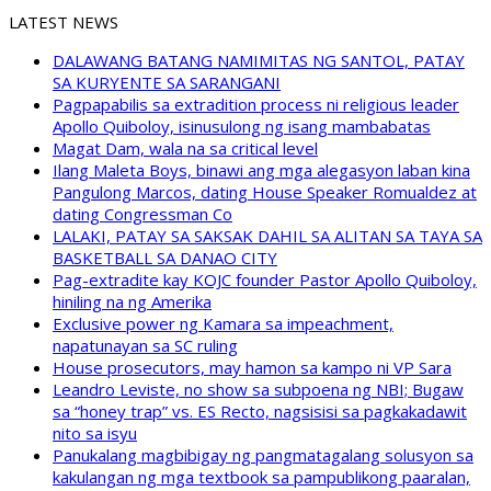
LATEST NEWS
DALAWANG BATANG NAMIMITAS NG SANTOL, PATAY
SA KURYENTE SA SARANGANI
Pagpapabilis sa extradition process ni religious leader
Apollo Quiboloy, isinusulong ng isang mambabatas
Magat Dam, wala na sa critical level
Ilang Maleta Boys, binawi ang mga alegasyon laban kina
Pangulong Marcos, dating House Speaker Romualdez at
dating Congressman Co
LALAKI, PATAY SA SAKSAK DAHIL SA ALITAN SA TAYA SA
BASKETBALL SA DANAO CITY
Pag-extradite kay KOJC founder Pastor Apollo Quiboloy,
hiniling na ng Amerika
Exclusive power ng Kamara sa impeachment,
napatunayan sa SC ruling
House prosecutors, may hamon sa kampo ni VP Sara
Leandro Leviste, no show sa subpoena ng NBI; Bugaw
sa “honey trap” vs. ES Recto, nagsisisi sa pagkakadawit
nito sa isyu
Panukalang magbibigay ng pangmatagalang solusyon sa
kakulangan ng mga textbook sa pampublikong paaralan,