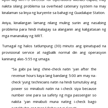
nakita silang problema sa overhead catenary system na may
kinalaman sa linya ng kuryente sa bahagi ng Guadalupe Station.
Aniya, kinailangan lamang nilang muling suriin ang nasabing
problema para hindi malagay sa alanganin ang kaligatasan ng
mga mananakay ng MRT.
Tumagal ng halos tatlumpung (30) minuto ang ipinatupad na
provisional service at nagbalik normal din ang operasyon
kaninang alas-5:55 ng umaga.
“Sa gabi pa lang chine-check natin ‘yan after the
revenue hours kaya lang bandang 5:00 am may na-
check ‘yung technicians natin na hindi tumutuloy ang
power so minabuti natin na i-check siya because
number one para sa safety ng mga passenger so
nakita ‘yan minabuti muna nating i-check bago