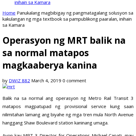
inihain sa Kamara
Home
Panukalang magbibigay ng pangmatagalang solusyon sa
kakulangan ng mga textbook sa pampublikong paaralan, inihain
sa Kamara
Operasyon ng MRT balik na
sa normal matapos
magkaaberya kanina
by
DWIZ 882
March 4, 2019
0 comment
Balik na sa normal ang operasyon ng Metro Rail Transit 3
matapos magpatupad ng provisional service kung saan
nilimitahan lamang ang biyahe ng mga tren mula North Avenue
hanggang Shaw Boulevard station kaninang umaga.
Ayon kay MRT-3 Director for Operations Michael Capati, may