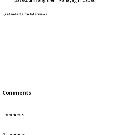
patakbuhin ang tren.” Pahayag ni Capati
(Ratsada Balita Interview)
Comments
comments
0 comment