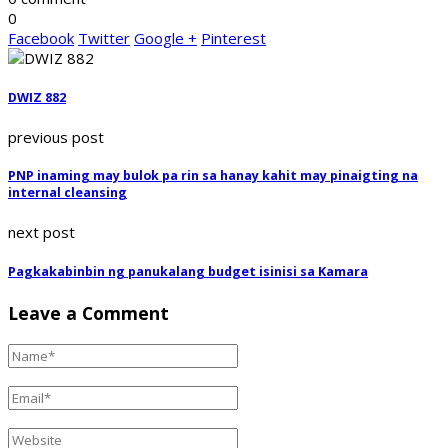
0
Facebook
Twitter
Google +
Pinterest
DWIZ 882
previous post
PNP inaming may bulok pa rin sa hanay kahit may pinaigting na
internal cleansing
next post
Pagkakabinbin ng panukalang budget isinisi sa Kamara
Leave a Comment