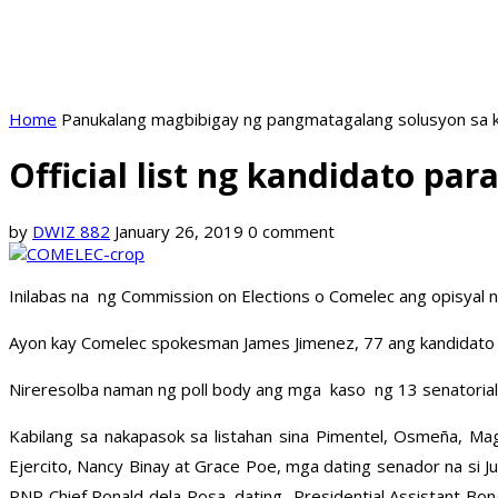
Home
Panukalang magbibigay ng pangmatagalang solusyon sa k
Official list ng kandidato par
by
DWIZ 882
January 26, 2019
0 comment
Inilabas na ng Commission on Elections o Comelec ang opisyal n
Ayon kay Comelec spokesman James Jimenez, 77 ang kandidato sa
Nireresolba naman ng poll body ang mga kaso ng 13 senatorial a
Kabilang sa nakapasok sa listahan sina Pimentel, Osmeña, Magd
Ejercito, Nancy Binay at Grace Poe, mga dating senador na si Ju
PNP Chief Ronald dela Rosa, dating Presidential Assistant Bong