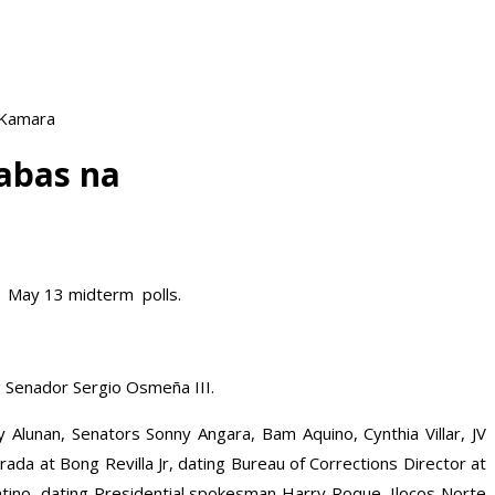
 Kamara
labas na
sa May 13 midterm polls.
g Senador Sergio Osmeña III.
 Alunan, Senators Sonny Angara, Bam Aquino, Cynthia Villar, JV
ada at Bong Revilla Jr, dating Bureau of Corrections Director at
entino, dating Presidential spokesman Harry Roque, Ilocos Norte