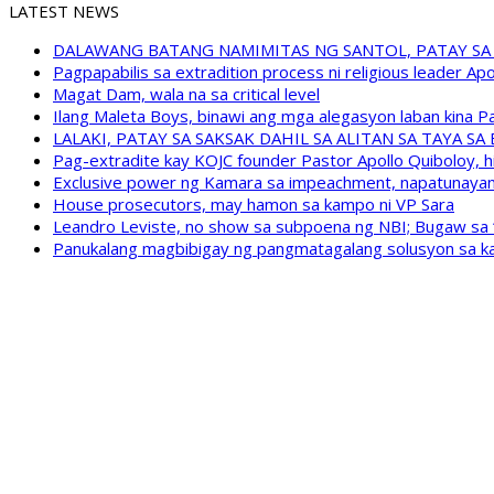
LATEST NEWS
DALAWANG BATANG NAMIMITAS NG SANTOL, PATAY SA
Pagpapabilis sa extradition process ni religious leader A
Magat Dam, wala na sa critical level
Ilang Maleta Boys, binawi ang mga alegasyon laban kina
LALAKI, PATAY SA SAKSAK DAHIL SA ALITAN SA TAYA S
Pag-extradite kay KOJC founder Pastor Apollo Quiboloy, hi
Exclusive power ng Kamara sa impeachment, napatunayan 
House prosecutors, may hamon sa kampo ni VP Sara
Leandro Leviste, no show sa subpoena ng NBI; Bugaw sa “h
Panukalang magbibigay ng pangmatagalang solusyon sa ka