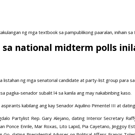
akulangan ng mga textbook sa pampublikong paaralan, inihain sa
a sa national midterm polls ini
a listahan ng mga senatorial candidate at party-list group para 
 pagka-senador subalit l4 sa kanila ang may nakabinbing kaso.
spirants kabilang ang kay Senador Aquilino Pimentel III at datin
alo Partylist Rep. Gary Alejano, dating Interior Secretary Raffy
an Ponce Enrile, Mar Roxas, Lito Lapid, Pia Cayetano, Jinggoy Estr
 Go, dating Presidential Adviser on Political Affairs Francis Tol