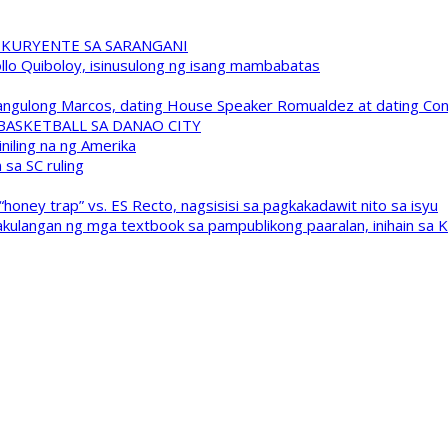
 KURYENTE SA SARANGANI
pollo Quiboloy, isinusulong ng isang mambabatas
 Pangulong Marcos, dating House Speaker Romualdez at dating C
A BASKETBALL SA DANAO CITY
niling na ng Amerika
sa SC ruling
oney trap” vs. ES Recto, nagsisisi sa pagkakadawit nito sa isyu
kulangan ng mga textbook sa pampublikong paaralan, inihain sa 