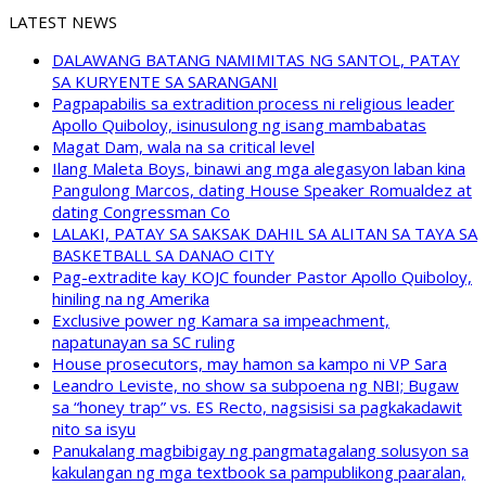
LATEST NEWS
DALAWANG BATANG NAMIMITAS NG SANTOL, PATAY
SA KURYENTE SA SARANGANI
Pagpapabilis sa extradition process ni religious leader
Apollo Quiboloy, isinusulong ng isang mambabatas
Magat Dam, wala na sa critical level
Ilang Maleta Boys, binawi ang mga alegasyon laban kina
Pangulong Marcos, dating House Speaker Romualdez at
dating Congressman Co
LALAKI, PATAY SA SAKSAK DAHIL SA ALITAN SA TAYA SA
BASKETBALL SA DANAO CITY
Pag-extradite kay KOJC founder Pastor Apollo Quiboloy,
hiniling na ng Amerika
Exclusive power ng Kamara sa impeachment,
napatunayan sa SC ruling
House prosecutors, may hamon sa kampo ni VP Sara
Leandro Leviste, no show sa subpoena ng NBI; Bugaw
sa “honey trap” vs. ES Recto, nagsisisi sa pagkakadawit
nito sa isyu
Panukalang magbibigay ng pangmatagalang solusyon sa
kakulangan ng mga textbook sa pampublikong paaralan,